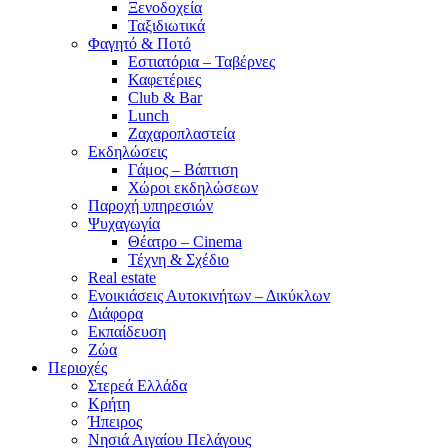
Ξενοδοχεία
Ταξιδιωτικά
Φαγητό & Ποτό
Εστιατόρια – Ταβέρνες
Καφετέριες
Club & Bar
Lunch
Ζαχαροπλαστεία
Εκδηλώσεις
Γάμος – Βάπτιση
Χώροι εκδηλώσεων
Παροχή υπηρεσιών
Ψυχαγωγία
Θέατρο – Cinema
Τέχνη & Σχέδιο
Real estate
Ενοικιάσεις Αυτοκινήτων – Δικύκλων
Διάφορα
Εκπαίδευση
Ζώα
Περιοχές
Στερεά Ελλάδα
Κρήτη
Ήπειρος
Νησιά Αιγαίου Πελάγους