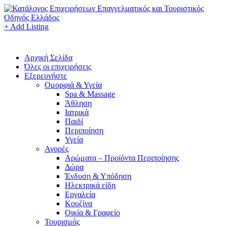
+ Add Listing
Αρχική Σελίδα
Όλες οι επιχειρήσεις
Εξερευνήστε
Ομορφιά & Υγεία
Spa & Massage
Άθληση
Ιατρικά
Παιδί
Περιποίηση
Υγεία
Αγορές
Αρώματα – Προϊόντα Περιποίησης
Δώρα
Ένδυση & Υπόδηση
Ηλεκτρικά είδη
Εργαλεία
Κουζίνα
Οικία & Γραφείο
Τουρισμός