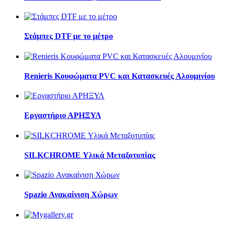
Στάμπες DTF με το μέτρο
Renieris Κουφώματα PVC και Κατασκευές Αλουμινίου
Εργαστήριο ΑΡΗΞΥΛ
SILKCHROME Υλικά Μεταξοτυπίας
Spazio Ανακαίνιση Χώρων