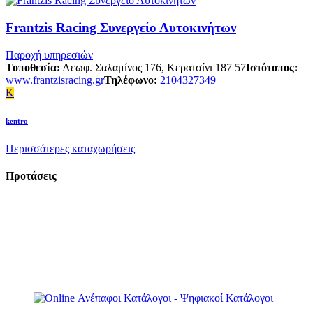
Frantzis Racing Συνεργείο Αυτοκινήτων
Παροχή υπηρεσιών
Τοποθεσία:
Λεωφ. Σαλαμίνος 176, Κερατσίνι 187 57
Ιστότοπος:
www.frantzisracing.gr
Τηλέφωνο:
2104327349
K
kentro
Περισσότερες καταχωρήσεις
Προτάσεις