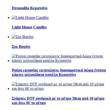
Drosoulita Κερατσίνι
Light House Candles
Στο Βαγόνι
Ρούχα εργασίας εκτυπώσεις διαφημιστικά δώρα έντυπα
κάρτες μπλουζάκια καπέλα Κερατσίνι
Στάμπες DTF χονδρική με το μέτρο 58cm από 10 μέτρα
και άνω 6€ το μέτρο