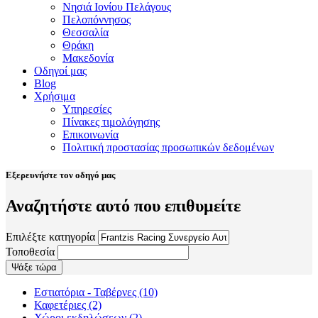
Νησιά Ιονίου Πελάγους
Πελοπόννησος
Θεσσαλία
Θράκη
Μακεδονία
Οδηγοί μας
Blog
Χρήσιμα
Υπηρεσίες
Πίνακες τιμολόγησης
Επικοινωνία
Πολιτική προστασίας προσωπικών δεδομένων
Εξερευνήστε τον οδηγό μας
Αναζητήστε αυτό που επιθυμείτε
Επιλέξτε κατηγορία
Τοποθεσία
Εστιατόρια - Ταβέρνες
(10)
Καφετέριες
(2)
Χώροι εκδηλώσεων
(2)