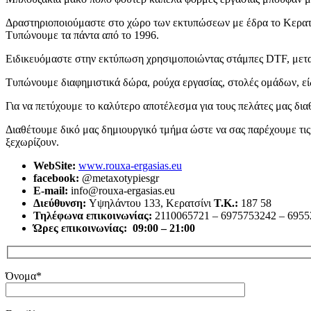
Δραστηριοποιούμαστε στο χώρο των εκτυπώσεων με έδρα το Κερατσ
Τυπώνουμε τα πάντα από το 1996.
Ειδικευόμαστε στην εκτύπωση χρησιμοποιώντας στάμπες DTF, μεταξοτ
Τυπώνουμε διαφημιστικά δώρα, ρούχα εργασίας, στολές ομάδων, είδ
Για να πετύχουμε το καλύτερο αποτέλεσμα για τους πελάτες μας δ
Διαθέτουμε δικό μας δημιουργικό τμήμα ώστε να σας παρέχουμε τι
ξεχωρίζουν.
WebSite:
www.rouxa-ergasias.eu
facebook:
@metaxotypiesgr
E-mail:
info@rouxa-ergasias.eu
Διεύθυνση:
Υψηλάντου 133, Κερατσίνι
Τ.Κ.:
187 58
Τηλέφωνα επικοινωνίας:
2110065721 – 6975753242 – 695
Ώρες επικοινωνίας: 09:00 – 21:00
Όνομα*