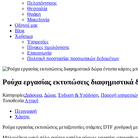
Πελοπόννησος
Θεσσαλία
Θράκη
Μακεδονία
Οδηγοί μας
Blog
Χρήσιμα
Υπηρεσίες
Πίνακες τιμολόγησης
Επικοινωνία
Πολιτική προστασίας προσωπικών δεδομένων
Ρούχα εργασίας εκτυπώσεις διαφημιστικά 
Κατηγορίες
Διάφορα
,
Δώρα
,
Ένδυση & Υπόδηση
,
Παροχή υπηρεσιώ
Τοποθεσία
Αττική
Περιγραφή
Χάρτης
Ρούχα εργασίας εκτυπώσεις μεταξοτυπίες στάμπες DTF χονδρική με
Μπλουζάκια μακό πόλο φούτερ καπέλα φόρμες εργασίας μπουφάν με