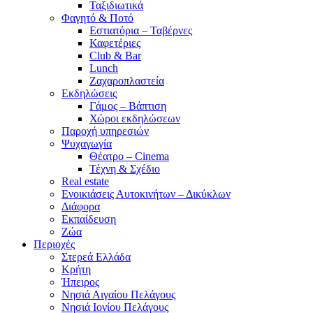
Ταξιδιωτικά
Φαγητό & Ποτό
Εστιατόρια – Ταβέρνες
Καφετέριες
Club & Bar
Lunch
Ζαχαροπλαστεία
Εκδηλώσεις
Γάμος – Βάπτιση
Χώροι εκδηλώσεων
Παροχή υπηρεσιών
Ψυχαγωγία
Θέατρο – Cinema
Τέχνη & Σχέδιο
Real estate
Ενοικιάσεις Αυτοκινήτων – Δικύκλων
Διάφορα
Εκπαίδευση
Ζώα
Περιοχές
Στερεά Ελλάδα
Κρήτη
Ήπειρος
Νησιά Αιγαίου Πελάγους
Νησιά Ιονίου Πελάγους