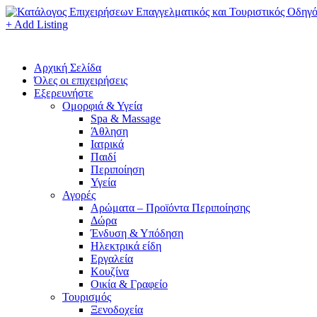
+ Add Listing
Αρχική Σελίδα
Όλες οι επιχειρήσεις
Εξερευνήστε
Ομορφιά & Υγεία
Spa & Massage
Άθληση
Ιατρικά
Παιδί
Περιποίηση
Υγεία
Αγορές
Αρώματα – Προϊόντα Περιποίησης
Δώρα
Ένδυση & Υπόδηση
Ηλεκτρικά είδη
Εργαλεία
Κουζίνα
Οικία & Γραφείο
Τουρισμός
Ξενοδοχεία