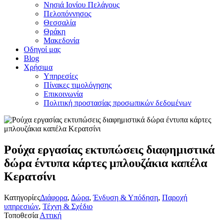
Νησιά Ιονίου Πελάγους
Πελοπόννησος
Θεσσαλία
Θράκη
Μακεδονία
Οδηγοί μας
Blog
Χρήσιμα
Υπηρεσίες
Πίνακες τιμολόγησης
Επικοινωνία
Πολιτική προστασίας προσωπικών δεδομένων
Ρούχα εργασίας εκτυπώσεις διαφημιστικά
δώρα έντυπα κάρτες μπλουζάκια καπέλα
Κερατσίνι
Κατηγορίες
Διάφορα
,
Δώρα
,
Ένδυση & Υπόδηση
,
Παροχή
υπηρεσιών
,
Τέχνη & Σχέδιο
Τοποθεσία
Αττική