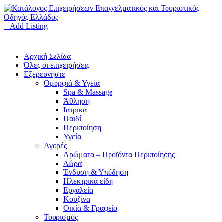
+ Add Listing
Αρχική Σελίδα
Όλες οι επιχειρήσεις
Εξερευνήστε
Ομορφιά & Υγεία
Spa & Massage
Άθληση
Ιατρικά
Παιδί
Περιποίηση
Υγεία
Αγορές
Αρώματα – Προϊόντα Περιποίησης
Δώρα
Ένδυση & Υπόδηση
Ηλεκτρικά είδη
Εργαλεία
Κουζίνα
Οικία & Γραφείο
Τουρισμός