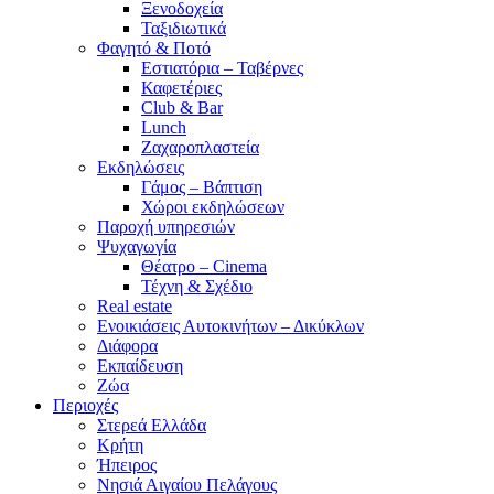
Ξενοδοχεία
Ταξιδιωτικά
Φαγητό & Ποτό
Εστιατόρια – Ταβέρνες
Καφετέριες
Club & Bar
Lunch
Ζαχαροπλαστεία
Εκδηλώσεις
Γάμος – Βάπτιση
Χώροι εκδηλώσεων
Παροχή υπηρεσιών
Ψυχαγωγία
Θέατρο – Cinema
Τέχνη & Σχέδιο
Real estate
Ενοικιάσεις Αυτοκινήτων – Δικύκλων
Διάφορα
Εκπαίδευση
Ζώα
Περιοχές
Στερεά Ελλάδα
Κρήτη
Ήπειρος
Νησιά Αιγαίου Πελάγους