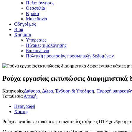
Πελοπόννησος
Θεσσαλία
Θράκη
Μακεδονία
Οδηγοί μας
Blog
Χρήσιμα
Υπηρεσίες
Πίνακες τιμολόγησης
Επικοινωνία
Πολιτική προστασίας προσωπικών δεδομένων
Ρούχα εργασίας εκτυπώσεις διαφημιστικά 
Κατηγορίες
Διάφορα
,
Δώρα
,
Ένδυση & Υπόδηση
,
Παροχή υπηρεσιώ
Τοποθεσία
Αττική
Περιγραφή
Χάρτης
Ρούχα εργασίας εκτυπώσεις μεταξοτυπίες στάμπες DTF χονδρική με
Μπλουζάκια μακό πόλο φούτερ καπέλα φόρμες εργασίας μπουφάν με