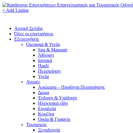
+ Add Listing
Αρχική Σελίδα
Όλες οι επιχειρήσεις
Εξερευνήστε
Ομορφιά & Υγεία
Spa & Massage
Άθληση
Ιατρικά
Παιδί
Περιποίηση
Υγεία
Αγορές
Αρώματα – Προϊόντα Περιποίησης
Δώρα
Ένδυση & Υπόδηση
Ηλεκτρικά είδη
Εργαλεία
Κουζίνα
Οικία & Γραφείο
Τουρισμός
Ξενοδοχεία