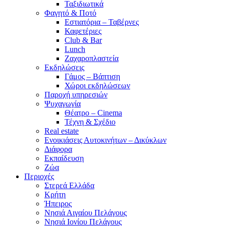
Ταξιδιωτικά
Φαγητό & Ποτό
Εστιατόρια – Ταβέρνες
Καφετέριες
Club & Bar
Lunch
Ζαχαροπλαστεία
Εκδηλώσεις
Γάμος – Βάπτιση
Χώροι εκδηλώσεων
Παροχή υπηρεσιών
Ψυχαγωγία
Θέατρο – Cinema
Τέχνη & Σχέδιο
Real estate
Ενοικιάσεις Αυτοκινήτων – Δικύκλων
Διάφορα
Εκπαίδευση
Ζώα
Περιοχές
Στερεά Ελλάδα
Κρήτη
Ήπειρος
Νησιά Αιγαίου Πελάγους
Νησιά Ιονίου Πελάγους