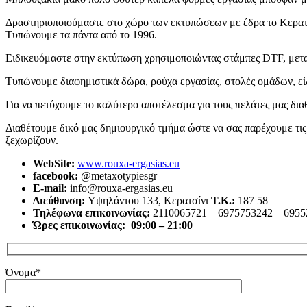
Δραστηριοποιούμαστε στο χώρο των εκτυπώσεων με έδρα το Κερατσ
Τυπώνουμε τα πάντα από το 1996.
Ειδικευόμαστε στην εκτύπωση χρησιμοποιώντας στάμπες DTF, μεταξοτ
Τυπώνουμε διαφημιστικά δώρα, ρούχα εργασίας, στολές ομάδων, είδ
Για να πετύχουμε το καλύτερο αποτέλεσμα για τους πελάτες μας δ
Διαθέτουμε δικό μας δημιουργικό τμήμα ώστε να σας παρέχουμε τι
ξεχωρίζουν.
WebSite:
www.rouxa-ergasias.eu
facebook:
@metaxotypiesgr
E-mail:
info@rouxa-ergasias.eu
Διεύθυνση:
Υψηλάντου 133, Κερατσίνι
Τ.Κ.:
187 58
Τηλέφωνα επικοινωνίας:
2110065721 – 6975753242 – 695
Ώρες επικοινωνίας: 09:00 – 21:00
Όνομα*