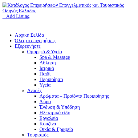
+ Add Listing
Αρχική Σελίδα
Όλες οι επιχειρήσεις
Εξερευνήστε
Ομορφιά & Υγεία
Spa & Massage
Άθληση
Ιατρικά
Παιδί
Περιποίηση
Υγεία
Αγορές
Αρώματα – Προϊόντα Περιποίησης
Δώρα
Ένδυση & Υπόδηση
Ηλεκτρικά είδη
Εργαλεία
Κουζίνα
Οικία & Γραφείο
Τουρισμός