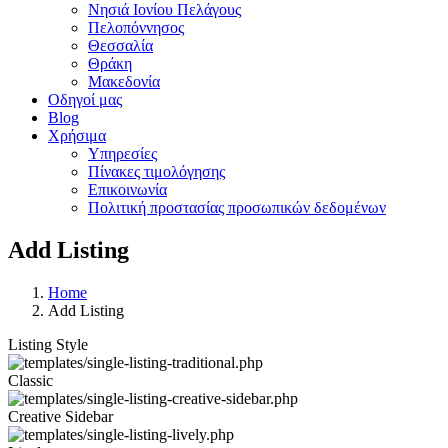
Νησιά Ιονίου Πελάγους
Πελοπόννησος
Θεσσαλία
Θράκη
Μακεδονία
Οδηγοί μας
Blog
Χρήσιμα
Υπηρεσίες
Πίνακες τιμολόγησης
Επικοινωνία
Πολιτική προστασίας προσωπικών δεδομένων
Add Listing
Home
Add Listing
Listing Style
Classic
Creative Sidebar