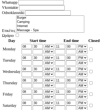
Whatsapp
Vkontakte
Odnoklassniki
Ετικέτες
Ωράριο
Day
Start time
End time
Closed
Monday
Tuesday
Wednesday
Thursday
Friday
Saturday