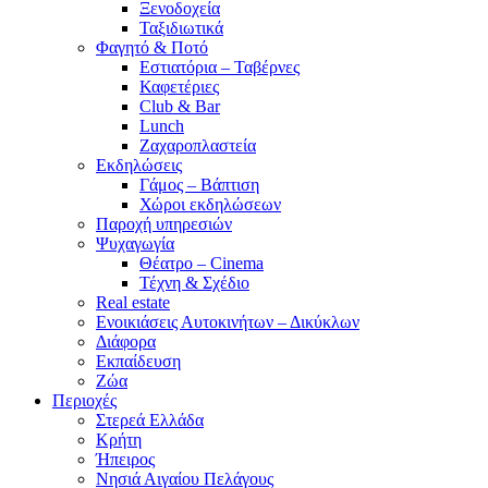
Ξενοδοχεία
Ταξιδιωτικά
Φαγητό & Ποτό
Εστιατόρια – Ταβέρνες
Καφετέριες
Club & Bar
Lunch
Ζαχαροπλαστεία
Εκδηλώσεις
Γάμος – Βάπτιση
Χώροι εκδηλώσεων
Παροχή υπηρεσιών
Ψυχαγωγία
Θέατρο – Cinema
Τέχνη & Σχέδιο
Real estate
Ενοικιάσεις Αυτοκινήτων – Δικύκλων
Διάφορα
Εκπαίδευση
Ζώα
Περιοχές
Στερεά Ελλάδα
Κρήτη
Ήπειρος
Νησιά Αιγαίου Πελάγους