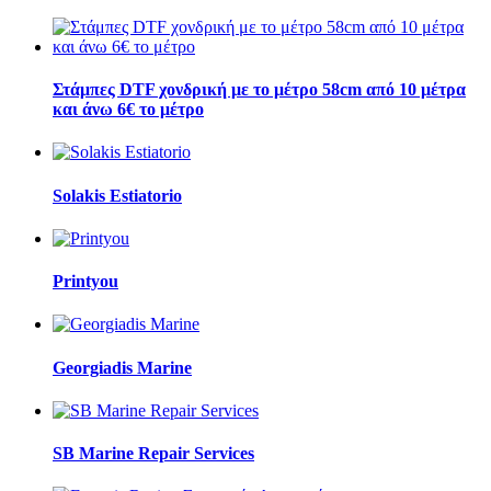
Στάμπες DTF χονδρική με το μέτρο 58cm από 10 μέτρα
και άνω 6€ το μέτρο
Solakis Estiatorio
Printyou
Georgiadis Marine
SB Marine Repair Services