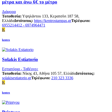
μέτρα και άνω 6€ το μέτρο
Διάφορα
Τοποθεσία:
Υψηλάντου 133, Κερατσίνι 187 58,
Ελλάδα
Ιστότοπος:
https://kentrostampas.gr
Τηλέφωνο:
6955214412 - 6974964471
K
kentro
Solakis Estiatorio
Εστιατόρια - Ταβέρνες
Τοποθεσία:
Νίκης 43, Αθήνα 105 57, Ελλάδα
Ιστότοπος:
solakisestiatorio.gr
Τηλέφωνο:
210 323 3336
K
kentro