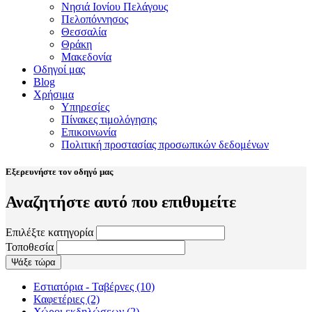
Νησιά Ιονίου Πελάγους
Πελοπόννησος
Θεσσαλία
Θράκη
Μακεδονία
Οδηγοί μας
Blog
Χρήσιμα
Υπηρεσίες
Πίνακες τιμολόγησης
Επικοινωνία
Πολιτική προστασίας προσωπικών δεδομένων
Εξερευνήστε τον οδηγό μας
Αναζητήστε αυτό που επιθυμείτε
Επιλέξτε κατηγορία
Τοποθεσία
Εστιατόρια - Ταβέρνες
(10)
Καφετέριες
(2)
Χώροι εκδηλώσεων
(2)