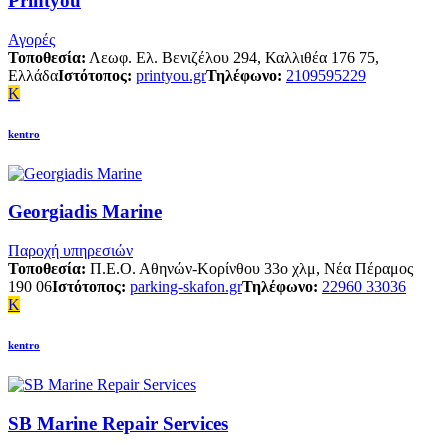
Printyou
Αγορές
Τοποθεσία:
Λεωφ. Ελ. Βενιζέλου 294, Καλλιθέα 176 75,
Ελλάδα
Ιστότοπος:
printyou.gr
Τηλέφωνο:
2109595229
K
kentro
Georgiadis Marine
Παροχή υπηρεσιών
Τοποθεσία:
Π.Ε.Ο. Αθηνών-Κορίνθου 33ο χλμ, Νέα Πέραμος
190 06
Ιστότοπος:
parking-skafon.gr
Τηλέφωνο:
22960 33036
K
kentro
SB Marine Repair Services