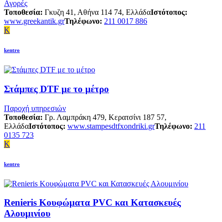
Αγορές
Τοποθεσία:
Γκυζη 41, Αθήνα 114 74, Ελλάδα
Ιστότοπος:
www.greekantik.gr
Τηλέφωνο:
211 0017 886
K
kentro
Στάμπες DTF με το μέτρο
Παροχή υπηρεσιών
Τοποθεσία:
Γρ. Λαμπράκη 479, Κερατσίνι 187 57,
Ελλάδα
Ιστότοπος:
www.stampesdtfxondriki.gr
Τηλέφωνο:
211
0135 723
K
kentro
Renieris Κουφώματα PVC και Κατασκευές
Αλουμινίου