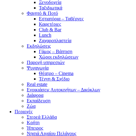
Ξενοδοχεία
Ταξιδιωτικά
Φαγητό & Ποτό
Εστιατόρια – Ταβέρνες
Καφετέριες
Club & Bar
Lunch
Ζαχαροπλαστεία
Εκδηλώσεις
Γάμος – Βάπτιση
Χώροι εκδηλώσεων
Παροχή υπηρεσιών
Ψυχαγωγία
Θέατρο – Cinema
Τέχνη & Σχέδιο
Real estate
Ενοικιάσεις Αυτοκινήτων – Δικύκλων
Διάφορα
Εκπαίδευση
Ζώα
Περιοχές
Στερεά Ελλάδα
Κρήτη
Ήπειρος
Νησιά Αιγαίου Πελάγους