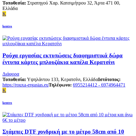
Τοποθεσία:
Στρατηγού Χαρ. Κατσιμήτρου 32, Άρτα 471 00,
Ελλάδα
K
kentro
Ρούχα εργασίας εκτυπώσεις διαφημιστικά δώρα
έντυπα κάρτες μπλουζάκια καπέλα Κερατσίνι
Διάφορα
Τοποθεσία:
Υψηλάντου 133, Κερατσίνι, Ελλάδα
Ιστότοπος:
https://rouxa-ergasias.eu
Τηλέφωνο:
6955214412 - 6974964471
K
kentro
Στάμπες DTF χονδρική με το μέτρο 58cm από 10