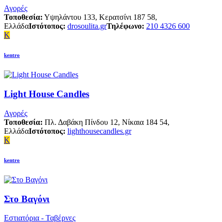
Αγορές
Τοποθεσία:
Υψηλάντου 133, Κερατσίνι 187 58,
Ελλάδα
Ιστότοπος:
drosoulita.gr
Τηλέφωνο:
210 4326 600
K
kentro
Light House Candles
Αγορές
Τοποθεσία:
Πλ. Δαβάκη Πίνδου 12, Νίκαια 184 54,
Ελλάδα
Ιστότοπος:
lighthousecandles.gr
K
kentro
Στο Βαγόνι
Εστιατόρια - Ταβέρνες