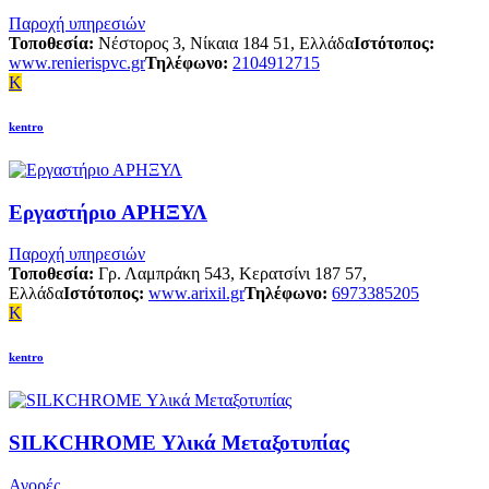
Παροχή υπηρεσιών
Τοποθεσία:
Νέστορος 3, Νίκαια 184 51, Ελλάδα
Ιστότοπος:
www.renierispvc.gr
Τηλέφωνο:
2104912715
K
kentro
Εργαστήριο ΑΡΗΞΥΛ
Παροχή υπηρεσιών
Τοποθεσία:
Γρ. Λαμπράκη 543, Κερατσίνι 187 57,
Ελλάδα
Ιστότοπος:
www.arixil.gr
Τηλέφωνο:
6973385205
K
kentro
SILKCHROME Υλικά Μεταξοτυπίας
Αγορές