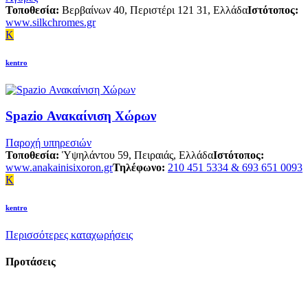
Τοποθεσία:
Βερβαίνων 40, Περιστέρι 121 31, Ελλάδα
Ιστότοπος:
www.silkchromes.gr
K
kentro
Spazio Ανακαίνιση Χώρων
Παροχή υπηρεσιών
Τοποθεσία:
Ὑψηλάντου 59, Πειραιάς, Ελλάδα
Ιστότοπος:
www.anakainisixoron.gr
Τηλέφωνο:
210 451 5334 & 693 651 0093
K
kentro
Περισσότερες καταχωρήσεις
Προτάσεις