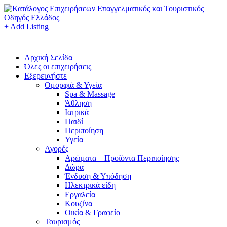
+ Add Listing
Αρχική Σελίδα
Όλες οι επιχειρήσεις
Εξερευνήστε
Ομορφιά & Υγεία
Spa & Massage
Άθληση
Ιατρικά
Παιδί
Περιποίηση
Υγεία
Αγορές
Αρώματα – Προϊόντα Περιποίησης
Δώρα
Ένδυση & Υπόδηση
Ηλεκτρικά είδη
Εργαλεία
Κουζίνα
Οικία & Γραφείο
Τουρισμός