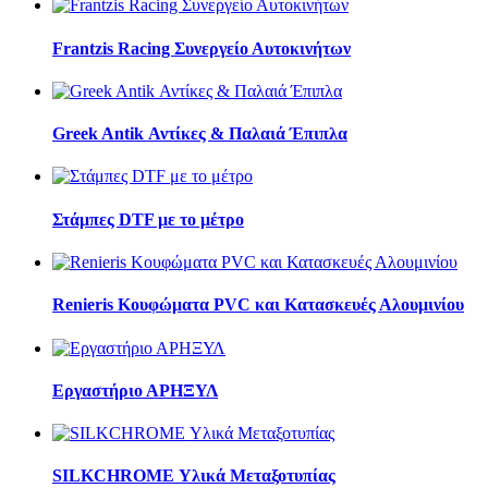
Frantzis Racing Συνεργείο Αυτοκινήτων
Greek Antik Αντίκες & Παλαιά Έπιπλα
Στάμπες DTF με το μέτρο
Renieris Κουφώματα PVC και Κατασκευές Αλουμινίου
Εργαστήριο ΑΡΗΞΥΛ
SILKCHROME Υλικά Μεταξοτυπίας