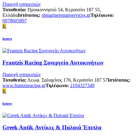
Παροχή υπηρεσιών
Τοποθεσία:
Προικοννησού 54, Κερατσίνι 187 55,
Ελλάδα
Ιστότοπος:
sbmarinerepairservices.gr
Τηλέφωνο:
6978605897
K
kentro
Frantzis Racing Συνεργείο Αυτοκινήτων
Παροχή υπηρεσιών
Τοποθεσία:
Λεωφ. Σαλαμίνος 176, Κερατσίνι 187 57
Ιστότοπος:
www.frantzisracing.gr
Τηλέφωνο:
2104327349
K
kentro
Greek Antik Αντίκες & Παλαιά Έπιπλα