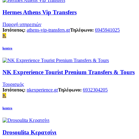
Hermes Athens Vip Transfers
Παροχή υπηρεσιών
Ιστότοπος:
athens-vip-transfers.gr
Τηλέφωνο:
6945941025
K
kentro
NK Exprerience Tourist Prenium Transfers & Tours
Τουρισμός
Ιστότοπος:
nkexperience.gr
Τηλέφωνο:
6932304205
K
kentro
Drosoulita Κερατσίνι