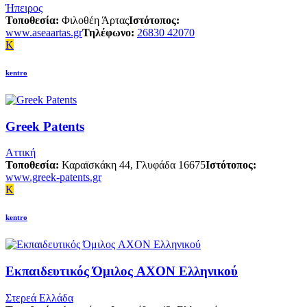
Ήπειρος
Τοποθεσία:
Φιλοθέη Άρτας
Ιστότοπος:
www.aseaartas.gr
Τηλέφωνο:
26830 42070
K
kentro
Greek Patents
Αττική
Τοποθεσία:
Καραϊσκάκη 44, Γλυφάδα 16675
Ιστότοπος:
www.greek-patents.gr
K
kentro
Εκπαιδευτικός Όμιλος AXON Ελληνικού
Στερεά Ελλάδα