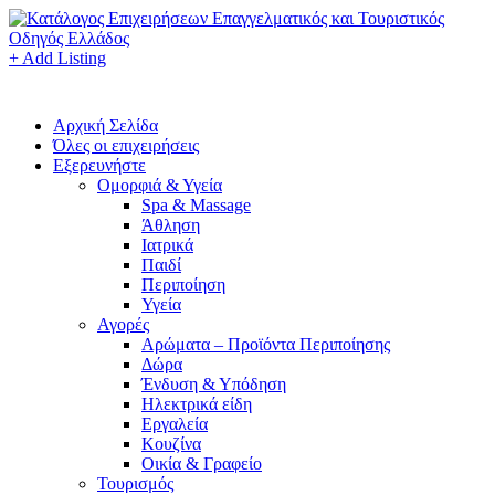
+ Add Listing
Αρχική Σελίδα
Όλες οι επιχειρήσεις
Εξερευνήστε
Ομορφιά & Υγεία
Spa & Massage
Άθληση
Ιατρικά
Παιδί
Περιποίηση
Υγεία
Αγορές
Αρώματα – Προϊόντα Περιποίησης
Δώρα
Ένδυση & Υπόδηση
Ηλεκτρικά είδη
Εργαλεία
Κουζίνα
Οικία & Γραφείο
Τουρισμός