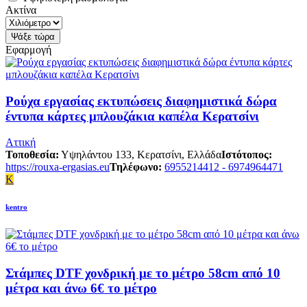
Ακτίνα
Εφαρμογή
Ρούχα εργασίας εκτυπώσεις διαφημιστικά δώρα
έντυπα κάρτες μπλουζάκια καπέλα Κερατσίνι
Αττική
Τοποθεσία:
Υψηλάντου 133, Κερατσίνι, Ελλάδα
Ιστότοπος:
https://rouxa-ergasias.eu
Τηλέφωνο:
6955214412 - 6974964471
K
kentro
Στάμπες DTF χονδρική με το μέτρο 58cm από 10
μέτρα και άνω 6€ το μέτρο