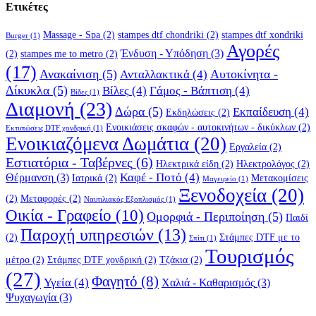
Ετικέτες
Massage - Spa
(2)
stampes dtf chondriki
(2)
stampes dtf xondriki
Burger
(1)
Αγορές
Ένδυση - Υπόδηση
(3)
(2)
stampes me to metro
(2)
(17)
Ανακαίνιση
(5)
Αυτοκίνητα -
Ανταλλακτικά
(4)
Δίκυκλα
(5)
Βίλες
(4)
Γάμος - Βάπτιση
(4)
Βίδες
(1)
Διαμονή
(23)
Δώρα
(5)
Εκπαίδευση
(4)
Εκδηλώσεις
(2)
Ενοικιάσεις σκαφών - αυτοκινήτων - δικύκλων
(2)
Εκτυπώσεις DTF χονδρική
(1)
Ενοικιαζόμενα Δωμάτια
(20)
Εργαλεία
(2)
Εστιατόρια - Ταβέρνες
(6)
Ηλεκτρικά είδη
(2)
Ηλεκτρολόγος
(2)
Καφέ - Ποτό
(4)
Θέρμανση
(3)
Ιατρικά
(2)
Μετακομίσεις
Μαγειρείο
(1)
Ξενοδοχεία
(20)
(2)
Μεταφορές
(2)
Ναυτιλιακός Εξοπλισμός
(1)
Οικία - Γραφείο
(10)
Ομορφιά - Περιποίηση
(5)
Παιδί
Παροχή υπηρεσιών
(13)
(2)
Στάμπες DTF με το
Σπίτι
(1)
Τουρισμός
μέτρο
(2)
Στάμπες DTF χονδρική
(2)
Τζάκια
(2)
(27)
Φαγητό
(8)
Υγεία
(4)
Χαλιά - Καθαρισμός
(3)
Ψυχαγωγία
(3)