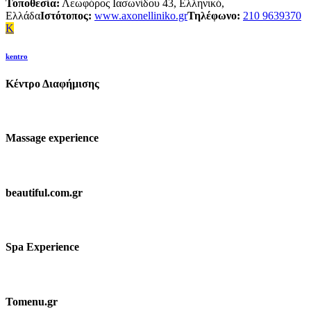
Τοποθεσία:
Λεωφόρος Ιασωνίδου 43, Ελληνικό,
Ελλάδα
Ιστότοπος:
www.axonelliniko.gr
Τηλέφωνο:
210 9639370
K
kentro
Κέντρο Διαφήμισης
Massage experience
beautiful.com.gr
Spa Experience
Tomenu.gr