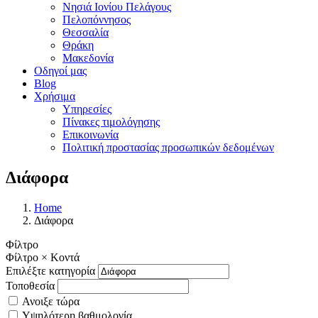
Νησιά Ιονίου Πελάγους
Πελοπόννησος
Θεσσαλία
Θράκη
Μακεδονία
Οδηγοί μας
Blog
Χρήσιμα
Υπηρεσίες
Πίνακες τιμολόγησης
Επικοινωνία
Πολιτική προστασίας προσωπικών δεδομένων
Διάφορα
Home
Διάφορα
Φίλτρο
Φίλτρο
×
Κοντά
Επιλέξτε κατηγορία
Τοποθεσία
Ανοιξε τώρα
Υψηλότερη βαθμολογία