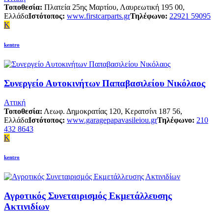
Τοποθεσία:
Πλατεία 25ης Μαρτίου, Λαυρεωτική 195 00,
Ελλάδα
Ιστότοπος:
www.firstcarparts.gr
Τηλέφωνο:
22921 59095
K
kentro
Συνεργείο Αυτοκινήτων Παπαβασιλείου Νικόλαος
Αττική
Τοποθεσία:
Λεωφ. Δημοκρατίας 120, Κερατσίνι 187 56,
Ελλάδα
Ιστότοπος:
www.garagepapavasileiou.gr
Τηλέφωνο:
210
432 8643
K
kentro
Αγροτικός Συνεταιρισμός Εκμετάλλευσης
Ακτινιδίων