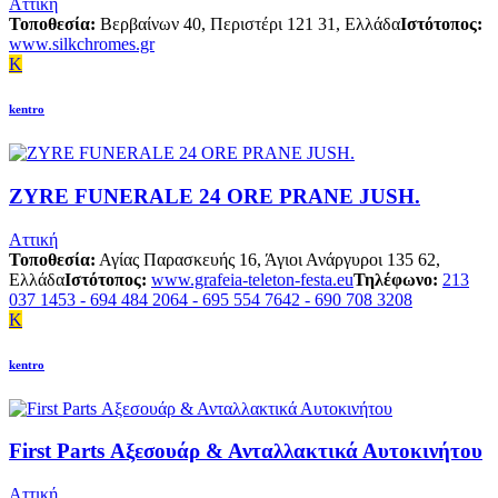
Αττική
Τοποθεσία:
Βερβαίνων 40, Περιστέρι 121 31, Ελλάδα
Ιστότοπος:
www.silkchromes.gr
K
kentro
ZYRE FUNERALE 24 ORE PRANE JUSH.
Αττική
Τοποθεσία:
Αγίας Παρασκευής 16, Άγιοι Ανάργυροι 135 62,
Ελλάδα
Ιστότοπος:
www.grafeia-teleton-festa.eu
Τηλέφωνο:
213
037 1453 - 694 484 2064 - 695 554 7642 - 690 708 3208
K
kentro
First Parts Αξεσουάρ & Ανταλλακτικά Αυτοκινήτου
Αττική