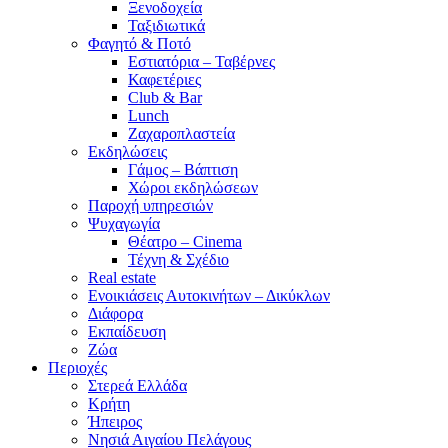
Ξενοδοχεία
Ταξιδιωτικά
Φαγητό & Ποτό
Εστιατόρια – Ταβέρνες
Καφετέριες
Club & Bar
Lunch
Ζαχαροπλαστεία
Εκδηλώσεις
Γάμος – Βάπτιση
Χώροι εκδηλώσεων
Παροχή υπηρεσιών
Ψυχαγωγία
Θέατρο – Cinema
Τέχνη & Σχέδιο
Real estate
Ενοικιάσεις Αυτοκινήτων – Δικύκλων
Διάφορα
Εκπαίδευση
Ζώα
Περιοχές
Στερεά Ελλάδα
Κρήτη
Ήπειρος
Νησιά Αιγαίου Πελάγους