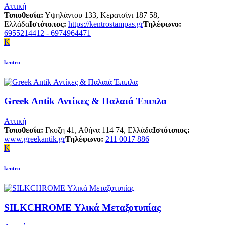
Αττική
Τοποθεσία:
Υψηλάντου 133, Κερατσίνι 187 58,
Ελλάδα
Ιστότοπος:
https://kentrostampas.gr
Τηλέφωνο:
6955214412 - 6974964471
K
kentro
Greek Antik Αντίκες & Παλαιά Έπιπλα
Αττική
Τοποθεσία:
Γκυζη 41, Αθήνα 114 74, Ελλάδα
Ιστότοπος:
www.greekantik.gr
Τηλέφωνο:
211 0017 886
K
kentro
SILKCHROME Υλικά Μεταξοτυπίας