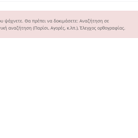
ου ψάχνετε. Θα πρέπει να δοκιμάσετε: Αναζήτηση σε
ική αναζήτηση (Παρίσι, Αγορές, κ.λπ.), Έλεγχος ορθογραφίας.