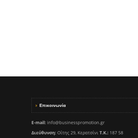
Επικοινωνία
E-mail:
info@businesspromotion.gr
Διεύθυνση:
Οίτης 29, Κερατσίνι
Τ.Κ.:
187 58