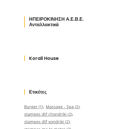
ΗΠΕΙΡΟΚΙΝΗΣΗ Α.Ε.Β.Ε.
Ανταλλακτικά
Korali House
Ετικέτες
Burger
(1)
Massage - Spa
(2)
stampes dtf chondriki
(2)
stampes dtf xondriki
(2)