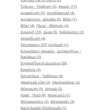
stampes me to metro
(2)
Ένδυση - Υπόδηση
(3)
Αγορές
(17)
Ανακαίνιση
(5)
Ανταλλακτικά
(4)
Αυτοκίνητα - Δίκυκλα
(5)
Βίδες
(1)
Βίλες
(4)
Γάμος - Βάπτιση
(4)
Διαμονή
(23)
Δώρα
(5)
Εκδηλώσεις
(2)
Εκπαίδευση
(4)
Εκτυπώσεις DTF χονδρική
(1)
Ενοικιάσεις σκαφών - αυτοκινήτων -
δικύκλων
(2)
Ενοικιαζόμενα Δωμάτια
(20)
Εργαλεία
(2)
Εστιατόρια - Ταβέρνες
(6)
Ηλεκτρικά είδη
(2)
Ηλεκτρολόγος
(2)
Θέρμανση
(3)
Ιατρικά
(2)
Καφέ - Ποτό
(4)
Μαγειρείο
(1)
Μετακομίσεις
(2)
Μεταφορές
(2)
Ναυτιλιακός Εξοπλισμός
(1)