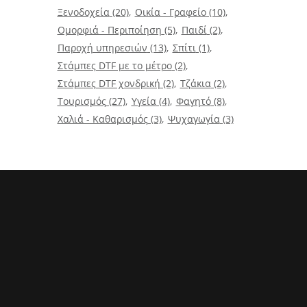
Ξενοδοχεία
(20)
Οικία - Γραφείο
(10)
Ομορφιά - Περιποίηση
(5)
Παιδί
(2)
Παροχή υπηρεσιών
(13)
Σπίτι
(1)
Στάμπες DTF με το μέτρο
(2)
Στάμπες DTF χονδρική
(2)
Τζάκια
(2)
Τουρισμός
(27)
Υγεία
(4)
Φαγητό
(8)
Χαλιά - Καθαρισμός
(3)
Ψυχαγωγία
(3)