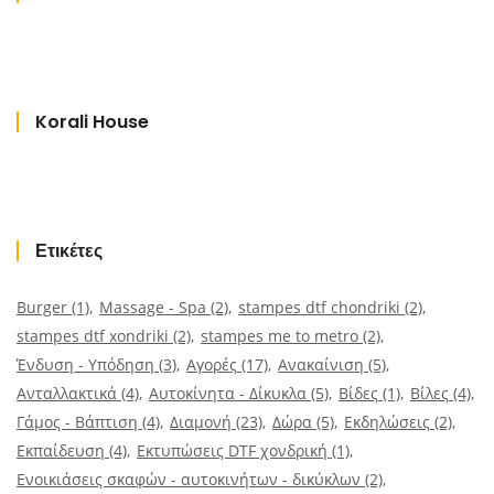
Korali House
Ετικέτες
Burger
(1)
Massage - Spa
(2)
stampes dtf chondriki
(2)
stampes dtf xondriki
(2)
stampes me to metro
(2)
Ένδυση - Υπόδηση
(3)
Αγορές
(17)
Ανακαίνιση
(5)
Ανταλλακτικά
(4)
Αυτοκίνητα - Δίκυκλα
(5)
Βίδες
(1)
Βίλες
(4)
Γάμος - Βάπτιση
(4)
Διαμονή
(23)
Δώρα
(5)
Εκδηλώσεις
(2)
Εκπαίδευση
(4)
Εκτυπώσεις DTF χονδρική
(1)
Ενοικιάσεις σκαφών - αυτοκινήτων - δικύκλων
(2)