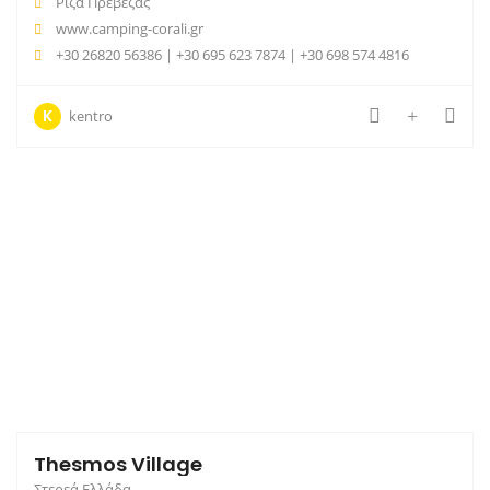
Ριζά Πρέβεζας
www.camping-corali.gr
+30 26820 56386 | +30 695 623 7874 | +30 698 574 4816
K
kentro
Thesmos Village
Στερεά Ελλάδα