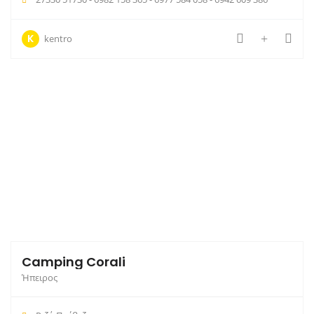
K
kentro
Camping Corali
Ήπειρος