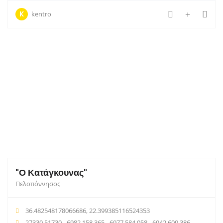
K
kentro
"Ο Κατάγκουνας"
Πελοπόννησος
36.482548178066686, 22.399385116524353
27330 51730 - 6982 158 365 - 6977 584 058 - 6942 609 386