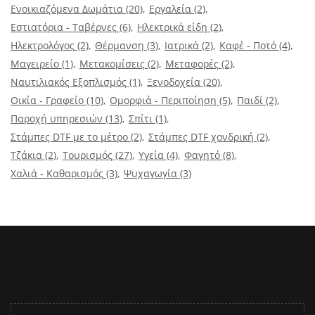
Ενοικιαζόμενα Δωμάτια
(20)
Εργαλεία
(2)
Εστιατόρια - Ταβέρνες
(6)
Ηλεκτρικά είδη
(2)
Ηλεκτρολόγος
(2)
Θέρμανση
(3)
Ιατρικά
(2)
Καφέ - Ποτό
(4)
Μαγειρείο
(1)
Μετακομίσεις
(2)
Μεταφορές
(2)
Ναυτιλιακός Εξοπλισμός
(1)
Ξενοδοχεία
(20)
Οικία - Γραφείο
(10)
Ομορφιά - Περιποίηση
(5)
Παιδί
(2)
Παροχή υπηρεσιών
(13)
Σπίτι
(1)
Στάμπες DTF με το μέτρο
(2)
Στάμπες DTF χονδρική
(2)
Τζάκια
(2)
Τουρισμός
(27)
Υγεία
(4)
Φαγητό
(8)
Χαλιά - Καθαρισμός
(3)
Ψυχαγωγία
(3)