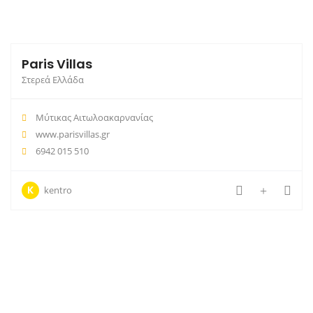
Paris Villas
Στερεά Ελλάδα
Μύτικας Αιτωλοακαρνανίας
www.parisvillas.gr
6942 015 510
K
kentro