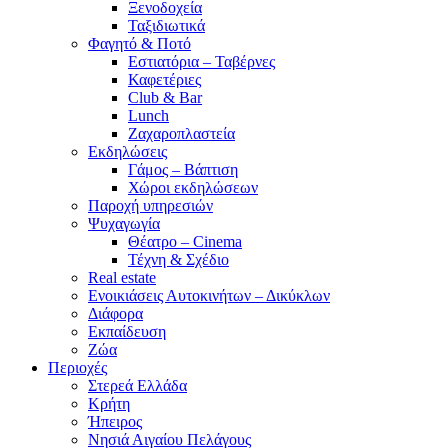
Ξενοδοχεία
Ταξιδιωτικά
Φαγητό & Ποτό
Εστιατόρια – Ταβέρνες
Καφετέριες
Club & Bar
Lunch
Ζαχαροπλαστεία
Εκδηλώσεις
Γάμος – Βάπτιση
Χώροι εκδηλώσεων
Παροχή υπηρεσιών
Ψυχαγωγία
Θέατρο – Cinema
Τέχνη & Σχέδιο
Real estate
Ενοικιάσεις Αυτοκινήτων – Δικύκλων
Διάφορα
Εκπαίδευση
Ζώα
Περιοχές
Στερεά Ελλάδα
Κρήτη
Ήπειρος
Νησιά Αιγαίου Πελάγους