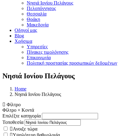
Νησιά Ιονίου Πελάγους
Πελοπόννησος
Θεσσαλία
Θράκη
Μακεδονία
Οδηγοί μας
Blog
Χρήσιμα
Υπηρεσίες
Πίνακες τιμολόγησης
Επικοινωνία
Πολιτική προστασίας προσωπικών δεδομένων
Νησιά Ιονίου Πελάγους
Home
Νησιά Ιονίου Πελάγους
Φίλτρο
Φίλτρο
×
Κοντά
Επιλέξτε κατηγορία
Τοποθεσία
Ανοιξε τώρα
Υψηλότερη βαθμολογία