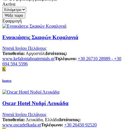
Ακτίνα
Εφαρμογή
Ενοικιάσεις Σκαφών Κεφαλονιά
Νησιά Ιονίου Πελάγους
Τοποθεσία:
Αργοστόλι
Ιστότοπος:
www.kefaloniaboatrentals.gr
Τηλέφωνο:
+30 26710 28989 - +30
694 594 5596
K
kentro
Oscar Hotel Νυδρί Λευκάδα
Νησιά Ιονίου Πελάγους
Τοποθεσία:
Λευκάδα, Ελλάδα
Ιστότοπος:
www.oscarlefkada.gr
Τηλέφωνο:
+30 26450 92520