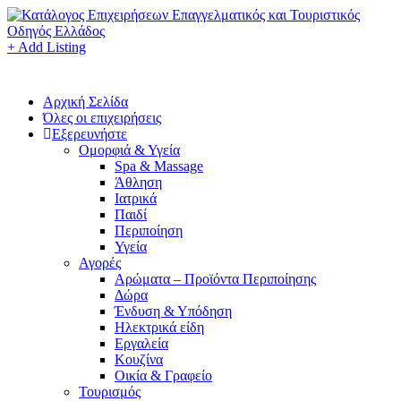
+ Add Listing
Αρχική Σελίδα
Όλες οι επιχειρήσεις
Εξερευνήστε
Ομορφιά & Υγεία
Spa & Massage
Άθληση
Ιατρικά
Παιδί
Περιποίηση
Υγεία
Αγορές
Αρώματα – Προϊόντα Περιποίησης
Δώρα
Ένδυση & Υπόδηση
Ηλεκτρικά είδη
Εργαλεία
Κουζίνα
Οικία & Γραφείο
Τουρισμός