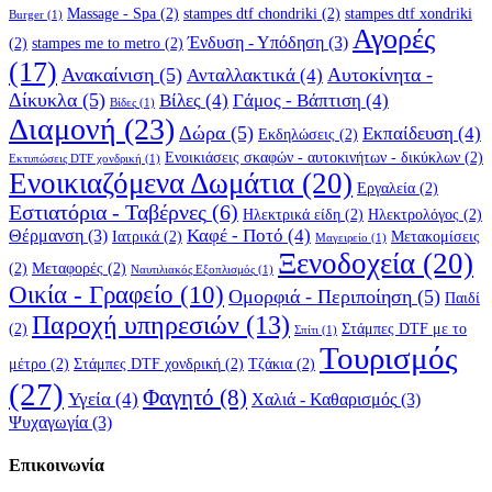
Massage - Spa
(2)
stampes dtf chondriki
(2)
stampes dtf xondriki
Burger
(1)
Αγορές
Ένδυση - Υπόδηση
(3)
(2)
stampes me to metro
(2)
(17)
Ανακαίνιση
(5)
Αυτοκίνητα -
Ανταλλακτικά
(4)
Δίκυκλα
(5)
Βίλες
(4)
Γάμος - Βάπτιση
(4)
Βίδες
(1)
Διαμονή
(23)
Δώρα
(5)
Εκπαίδευση
(4)
Εκδηλώσεις
(2)
Ενοικιάσεις σκαφών - αυτοκινήτων - δικύκλων
(2)
Εκτυπώσεις DTF χονδρική
(1)
Ενοικιαζόμενα Δωμάτια
(20)
Εργαλεία
(2)
Εστιατόρια - Ταβέρνες
(6)
Ηλεκτρικά είδη
(2)
Ηλεκτρολόγος
(2)
Καφέ - Ποτό
(4)
Θέρμανση
(3)
Ιατρικά
(2)
Μετακομίσεις
Μαγειρείο
(1)
Ξενοδοχεία
(20)
(2)
Μεταφορές
(2)
Ναυτιλιακός Εξοπλισμός
(1)
Οικία - Γραφείο
(10)
Ομορφιά - Περιποίηση
(5)
Παιδί
Παροχή υπηρεσιών
(13)
(2)
Στάμπες DTF με το
Σπίτι
(1)
Τουρισμός
μέτρο
(2)
Στάμπες DTF χονδρική
(2)
Τζάκια
(2)
(27)
Φαγητό
(8)
Υγεία
(4)
Χαλιά - Καθαρισμός
(3)
Ψυχαγωγία
(3)
Επικοινωνία