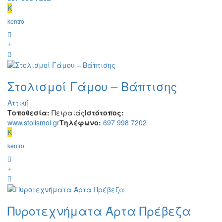
K
kentro
Στολισμοί Γάμου – Βάπτισης
Αττική
Τοποθεσία:
Πειραιάς
Ιστότοπος:
www.stolismoi.gr
Τηλέφωνο:
697 998 7202
K
kentro
Πυροτεχνήματα Άρτα Πρέβεζα