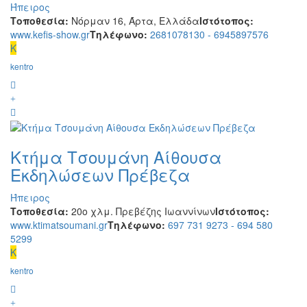
Ήπειρος
Τοποθεσία:
Νόρμαν 16, Άρτα, Ελλάδα
Ιστότοπος:
www.kefis-show.gr
Τηλέφωνο:
2681078130 - 6945897576
K
kentro
Κτήμα Τσουμάνη Αίθουσα
Εκδηλώσεων Πρέβεζα
Ήπειρος
Τοποθεσία:
20ο χλμ. Πρεβέζης Ιωαννίνων
Ιστότοπος:
www.ktimatsoumani.gr
Τηλέφωνο:
697 731 9273 - 694 580
5299
K
kentro