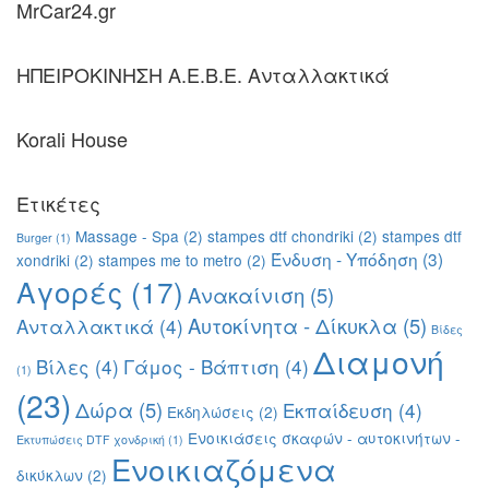
MrCar24.gr
ΗΠΕΙΡΟΚΙΝΗΣΗ Α.Ε.Β.Ε. Ανταλλακτικά
Korali House
Ετικέτες
Massage - Spa
(2)
stampes dtf chondriki
(2)
stampes dtf
Burger
(1)
Ένδυση - Υπόδηση
(3)
xondriki
(2)
stampes me to metro
(2)
Αγορές
(17)
Ανακαίνιση
(5)
Αυτοκίνητα - Δίκυκλα
(5)
Ανταλλακτικά
(4)
Βίδες
Διαμονή
Βίλες
(4)
Γάμος - Βάπτιση
(4)
(1)
(23)
Δώρα
(5)
Εκπαίδευση
(4)
Εκδηλώσεις
(2)
Ενοικιάσεις σκαφών - αυτοκινήτων -
Εκτυπώσεις DTF χονδρική
(1)
Ενοικιαζόμενα
δικύκλων
(2)