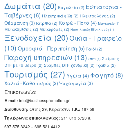
Δωμάτια
(20)
Εστιατόρια -
Εργαλεία
(2)
Ταβέρνες
(6)
Ηλεκτρικά είδη
(2)
Ηλεκτρολόγος
(2)
Καφέ - Ποτό
(4)
Θέρμανση
(3)
Ιατρικά
(2)
Μαγειρείο
(1)
Μετακομίσεις
(2)
Μεταφορές
(2)
Ναυτιλιακός Εξοπλισμός
(1)
Ξενοδοχεία
(20)
Οικία - Γραφείο
(10)
Ομορφιά - Περιποίηση
(5)
Παιδί
(2)
Παροχή υπηρεσιών
(13)
Στάμπες
Σπίτι
(1)
DTF με το μέτρο
(2)
Στάμπες DTF χονδρική
(2)
Τζάκια
(2)
Τουρισμός
(27)
Φαγητό
(8)
Υγεία
(4)
Χαλιά - Καθαρισμός
(3)
Ψυχαγωγία
(3)
Επικοινωνία
E-mail:
info@businesspromotion.gr
Διεύθυνση:
Οίτης 29, Κερατσίνι
Τ.Κ.:
187 58
Τηλέφωνα επικοινωνίας:
211 013 5723 &
697 575 3242 – 695 521 4412