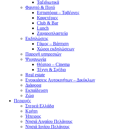
Ταξιδιωτικά
Φαγητό & Ποτό
Εστιατόρια – Ταβέρνες
Καφετέριες
Club & Bar
Lunch
Ζαχαροπλαστεία
Εκδηλώσεις
Γάμος – Βάπτιση
Χώροι εκδηλώσεων
Παροχή υπηρεσιών
Ψυχαγωγία
Θέατρο – Cinema
Τέχνη & Σχέδιο
Real estate
Ενοικιάσεις Αυτοκινήτων – Δικύκλων
Διάφορα
Εκπαίδευση
Ζώα
Περιοχές
Στερεά Ελλάδα
Κρήτη
Ήπειρος
Νησιά Αιγαίου Πελάγους
Νησιά Ιονίου Πελάγους