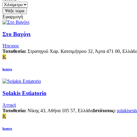
Εφαρμογή
Στο Βαγόνι
Ήπειρος
Τοποθεσία:
Στρατηγού Χαρ. Κατσιμήτρου 32, Άρτα 471 00, Ελλάδ
K
kentro
Solakis Estiatorio
Αττική
Τοποθεσία:
Νίκης 43, Αθήνα 105 57, Ελλάδα
Ιστότοπος:
solakisesti
K
kentro