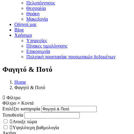
Πελοπόννησος
Θεσσαλία
Θράκη
Μακεδονία
Οδηγοί μας
Blog
Χρήσιμα
Υπηρεσίες
Πίνακες τιμολόγησης
Επικοινωνία
Πολιτική προστασίας προσωπικών δεδομένων
Φαγητό & Ποτό
Home
Φαγητό & Ποτό
Φίλτρο
Φίλτρο
×
Κοντά
Επιλέξτε κατηγορία
Τοποθεσία
Ανοιξε τώρα
Υψηλότερη βαθμολογία
Ακτίνα