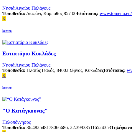
Νησιά Αιγαίου Πελάγους
Τοποθεσία:
Διαφάνι, Κάρπαθος 857 00
Ιστότοπος:
www.tomenu.eu/bl
K
kentro
Εστιατόριο Κυκλάδες
Νησιά Αιγαίου Πελάγους
Τοποθεσία:
Πλατύς Γιαλός, 84003 Σίφνος, Κυκλάδες
Ιστότοπος:
ww
K
kentro
"Ο Κατάγκουνας"
Πελοπόννησος
Τοποθεσία:
36.482548178066686, 22.399385116524353
Τηλέφωνο