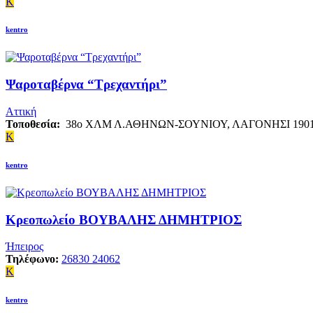
K
kentro
Ψαροταβέρνα “Τρεχαντήρι”
Αττική
Τοποθεσία:
38ο ΧΛΜ Λ.ΑΘΗΝΩΝ-ΣΟΥΝΙΟΥ, ΛΑΓΟΝΗΣΙ 190
K
kentro
Κρεοπωλείο ΒΟΥΒΑΛΗΣ ΔΗΜΗΤΡΙΟΣ
Ήπειρος
Τηλέφωνο:
26830 24062
K
kentro