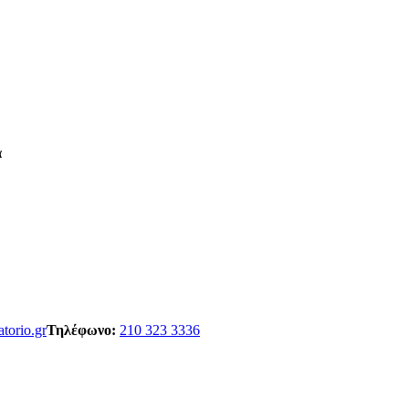
α
atorio.gr
Τηλέφωνο:
210 323 3336