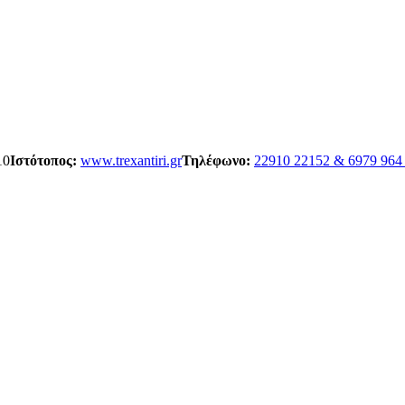
10
Ιστότοπος:
www.trexantiri.gr
Τηλέφωνο:
22910 22152 & 6979 964