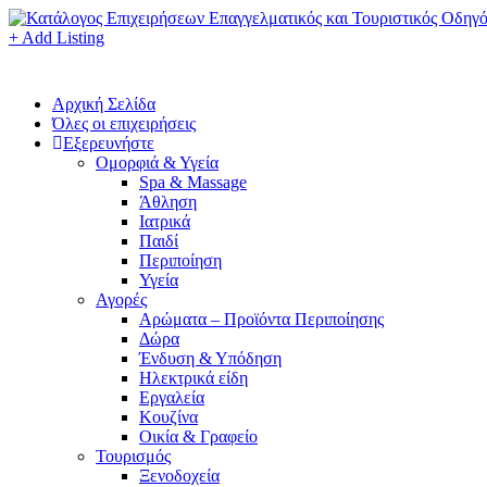
+ Add Listing
Αρχική Σελίδα
Όλες οι επιχειρήσεις
Εξερευνήστε
Ομορφιά & Υγεία
Spa & Massage
Άθληση
Ιατρικά
Παιδί
Περιποίηση
Υγεία
Αγορές
Αρώματα – Προϊόντα Περιποίησης
Δώρα
Ένδυση & Υπόδηση
Ηλεκτρικά είδη
Εργαλεία
Κουζίνα
Οικία & Γραφείο
Τουρισμός
Ξενοδοχεία