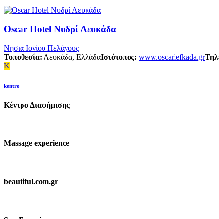
Oscar Hotel Νυδρί Λευκάδα
Νησιά Ιονίου Πελάγους
Τοποθεσία:
Λευκάδα, Ελλάδα
Ιστότοπος:
www.oscarlefkada.gr
Τηλ
K
kentro
Κέντρο Διαφήμισης
Massage experience
beautiful.com.gr