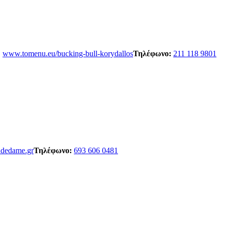
:
www.tomenu.eu/bucking-bull-korydallos
Τηλέφωνο:
211 118 9801
dedame.gr
Τηλέφωνο:
693 606 0481