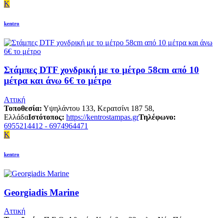
K
kentro
Στάμπες DTF χονδρική με το μέτρο 58cm από 10
μέτρα και άνω 6€ το μέτρο
Αττική
Τοποθεσία:
Υψηλάντου 133, Κερατσίνι 187 58,
Ελλάδα
Ιστότοπος:
https://kentrostampas.gr
Τηλέφωνο:
6955214412 - 6974964471
K
kentro
Georgiadis Marine
Αττική