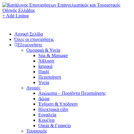
+ Add Listing
Αρχική Σελίδα
Όλες οι επιχειρήσεις
Εξερευνήστε
Ομορφιά & Υγεία
Spa & Massage
Άθληση
Ιατρικά
Παιδί
Περιποίηση
Υγεία
Αγορές
Αρώματα – Προϊόντα Περιποίησης
Δώρα
Ένδυση & Υπόδηση
Ηλεκτρικά είδη
Εργαλεία
Κουζίνα
Οικία & Γραφείο
Τουρισμός