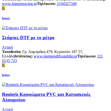
www.frantzisracing.gr
Τηλέφωνο:
2104327349
K
kentro
Στάμπες DTF με το μέτρο
Αττική
Τοποθεσία:
Γρ. Λαμπράκη 479, Κερατσίνι 187 57,
Ελλάδα
Ιστότοπος:
www.stampesdtfxondriki.gr
Τηλέφωνο:
211
0135 723
K
kentro
Renieris Κουφώματα PVC και Κατασκευές
Αλουμινίου
Αττική