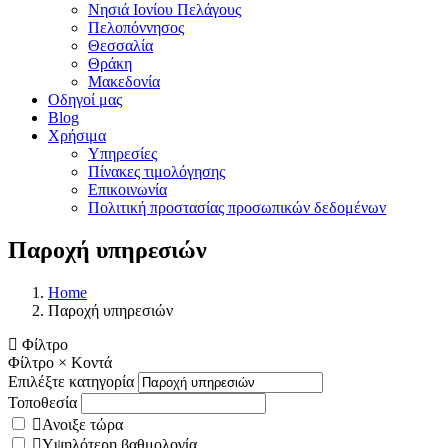
Νησιά Ιονίου Πελάγους
Πελοπόννησος
Θεσσαλία
Θράκη
Μακεδονία
Οδηγοί μας
Blog
Χρήσιμα
Υπηρεσίες
Πίνακες τιμολόγησης
Επικοινωνία
Πολιτική προστασίας προσωπικών δεδομένων
Παροχή υπηρεσιών
Home
Παροχή υπηρεσιών
Φίλτρο
Φίλτρο
×
Κοντά
Επιλέξτε κατηγορία
Τοποθεσία
Ανοιξε τώρα
Υψηλότερη βαθμολογία