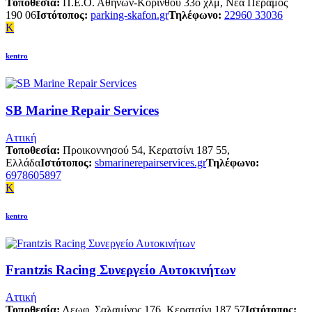
Τοποθεσία:
Π.Ε.Ο. Αθηνών-Κορίνθου 33ο χλμ, Νέα Πέραμος
190 06
Ιστότοπος:
parking-skafon.gr
Τηλέφωνο:
22960 33036
K
kentro
SB Marine Repair Services
Αττική
Τοποθεσία:
Προικοννησού 54, Κερατσίνι 187 55,
Ελλάδα
Ιστότοπος:
sbmarinerepairservices.gr
Τηλέφωνο:
6978605897
K
kentro
Frantzis Racing Συνεργείο Αυτοκινήτων
Αττική
Τοποθεσία:
Λεωφ. Σαλαμίνος 176, Κερατσίνι 187 57
Ιστότοπος: