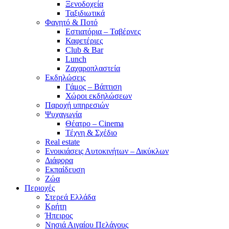
Ξενοδοχεία
Ταξιδιωτικά
Φαγητό & Ποτό
Εστιατόρια – Ταβέρνες
Καφετέριες
Club & Bar
Lunch
Ζαχαροπλαστεία
Εκδηλώσεις
Γάμος – Βάπτιση
Χώροι εκδηλώσεων
Παροχή υπηρεσιών
Ψυχαγωγία
Θέατρο – Cinema
Τέχνη & Σχέδιο
Real estate
Ενοικιάσεις Αυτοκινήτων – Δικύκλων
Διάφορα
Εκπαίδευση
Ζώα
Περιοχές
Στερεά Ελλάδα
Κρήτη
Ήπειρος
Νησιά Αιγαίου Πελάγους