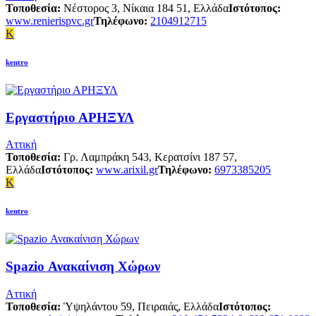
Τοποθεσία:
Νέστορος 3, Νίκαια 184 51, Ελλάδα
Ιστότοπος:
www.renierispvc.gr
Τηλέφωνο:
2104912715
K
kentro
Εργαστήριο ΑΡΗΞΥΛ
Αττική
Τοποθεσία:
Γρ. Λαμπράκη 543, Κερατσίνι 187 57,
Ελλάδα
Ιστότοπος:
www.arixil.gr
Τηλέφωνο:
6973385205
K
kentro
Spazio Ανακαίνιση Χώρων
Αττική
Τοποθεσία:
Ὑψηλάντου 59, Πειραιάς, Ελλάδα
Ιστότοπος: