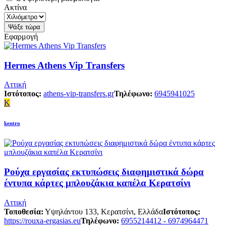
Ακτίνα
Εφαρμογή
Hermes Athens Vip Transfers
Αττική
Ιστότοπος:
athens-vip-transfers.gr
Τηλέφωνο:
6945941025
K
kentro
Ρούχα εργασίας εκτυπώσεις διαφημιστικά δώρα
έντυπα κάρτες μπλουζάκια καπέλα Κερατσίνι
Αττική
Τοποθεσία:
Υψηλάντου 133, Κερατσίνι, Ελλάδα
Ιστότοπος:
https://rouxa-ergasias.eu
Τηλέφωνο:
6955214412 - 6974964471