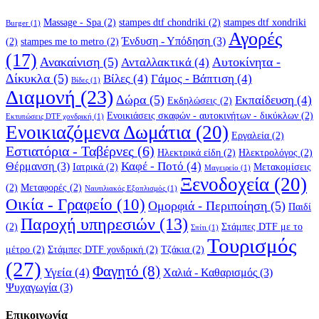
Massage - Spa
(2)
stampes dtf chondriki
(2)
stampes dtf xondriki
Burger
(1)
Αγορές
Ένδυση - Υπόδηση
(3)
(2)
stampes me to metro
(2)
(17)
Ανακαίνιση
(5)
Αυτοκίνητα -
Ανταλλακτικά
(4)
Δίκυκλα
(5)
Βίλες
(4)
Γάμος - Βάπτιση
(4)
Βίδες
(1)
Διαμονή
(23)
Δώρα
(5)
Εκπαίδευση
(4)
Εκδηλώσεις
(2)
Ενοικιάσεις σκαφών - αυτοκινήτων - δικύκλων
(2)
Εκτυπώσεις DTF χονδρική
(1)
Ενοικιαζόμενα Δωμάτια
(20)
Εργαλεία
(2)
Εστιατόρια - Ταβέρνες
(6)
Ηλεκτρικά είδη
(2)
Ηλεκτρολόγος
(2)
Καφέ - Ποτό
(4)
Θέρμανση
(3)
Ιατρικά
(2)
Μετακομίσεις
Μαγειρείο
(1)
Ξενοδοχεία
(20)
(2)
Μεταφορές
(2)
Ναυτιλιακός Εξοπλισμός
(1)
Οικία - Γραφείο
(10)
Ομορφιά - Περιποίηση
(5)
Παιδί
Παροχή υπηρεσιών
(13)
(2)
Στάμπες DTF με το
Σπίτι
(1)
Τουρισμός
μέτρο
(2)
Στάμπες DTF χονδρική
(2)
Τζάκια
(2)
(27)
Φαγητό
(8)
Υγεία
(4)
Χαλιά - Καθαρισμός
(3)
Ψυχαγωγία
(3)
Επικοινωνία