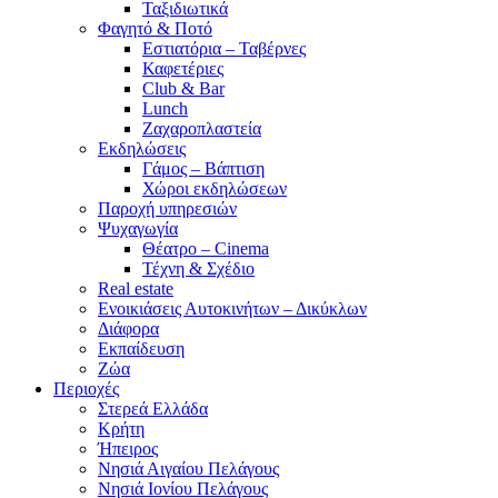
Ταξιδιωτικά
Φαγητό & Ποτό
Εστιατόρια – Ταβέρνες
Καφετέριες
Club & Bar
Lunch
Ζαχαροπλαστεία
Εκδηλώσεις
Γάμος – Βάπτιση
Χώροι εκδηλώσεων
Παροχή υπηρεσιών
Ψυχαγωγία
Θέατρο – Cinema
Τέχνη & Σχέδιο
Real estate
Ενοικιάσεις Αυτοκινήτων – Δικύκλων
Διάφορα
Εκπαίδευση
Ζώα
Περιοχές
Στερεά Ελλάδα
Κρήτη
Ήπειρος
Νησιά Αιγαίου Πελάγους
Νησιά Ιονίου Πελάγους