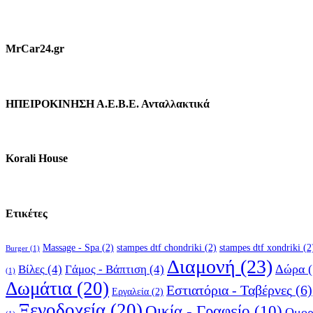
MrCar24.gr
ΗΠΕΙΡΟΚΙΝΗΣΗ Α.Ε.Β.Ε. Ανταλλακτικά
Korali House
Ετικέτες
Massage - Spa
(2)
stampes dtf chondriki
(2)
stampes dtf xondriki
(2
Burger
(1)
Διαμονή
(23)
Δώρα
(
Βίλες
(4)
Γάμος - Βάπτιση
(4)
(1)
Δωμάτια
(20)
Εστιατόρια - Ταβέρνες
(6)
Εργαλεία
(2)
Ξενοδοχεία
(20)
Οικία - Γραφείο
(10)
Ομορ