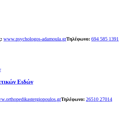
:
www.psychologos-adamoula.gr
Τηλέφωνο:
694 585 1391
ετικών Ειδών
w.orthopedikastergiopoulos.gr
Τηλέφωνο:
26510 27014