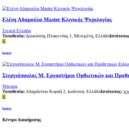
Ελένη Αδαμούλα Master Κλινικής Ψυχολογίας
Στερεά Ελλάδα
Τοποθεσία:
Δουκίσσης Πλακεντίας 1, Μενεμένη, Ελλάδα
Ιστότοπος
K
kentro
Στεργιόπουλος Μ. Εργαστήριο Ορθωτικών και Προθ
Ήπειρος
Τοποθεσία:
Αδαμάντιου Κοραή 2, Ιωάννινα, Ελλάδα
Ιστότοπος:
ww
K
kentro
Κέντρο Διαφήμισης