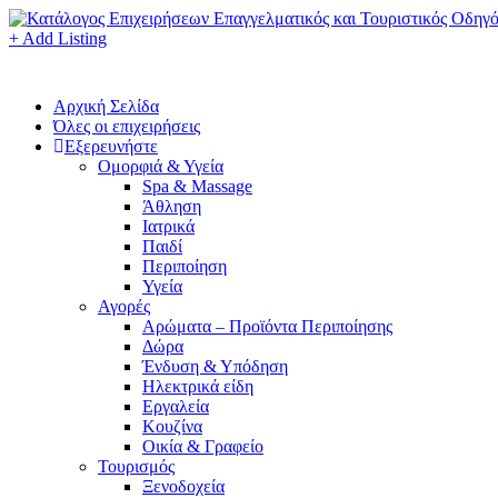
+ Add Listing
Αρχική Σελίδα
Όλες οι επιχειρήσεις
Εξερευνήστε
Ομορφιά & Υγεία
Spa & Massage
Άθληση
Ιατρικά
Παιδί
Περιποίηση
Υγεία
Αγορές
Αρώματα – Προϊόντα Περιποίησης
Δώρα
Ένδυση & Υπόδηση
Ηλεκτρικά είδη
Εργαλεία
Κουζίνα
Οικία & Γραφείο
Τουρισμός
Ξενοδοχεία