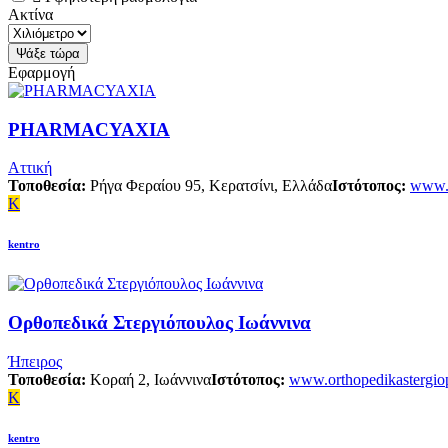
Ακτίνα
Εφαρμογή
PHARMACYAXIA
Αττική
Τοποθεσία:
Ρήγα Φεραίου 95, Κερατσίνι, Ελλάδα
Ιστότοπος:
www.p
K
kentro
Ορθοπεδικά Στεργιόπουλος Ιωάννινα
Ήπειρος
Τοποθεσία:
Κοραή 2, Ιωάννινα
Ιστότοπος:
www.orthopedikastergio
K
kentro