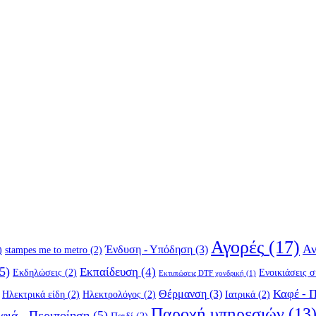
Αγορές
(17)
Αν
Ένδυση - Υπόδηση
(3)
)
stampes me to metro
(2)
5)
Εκπαίδευση
(4)
Εκδηλώσεις
(2)
Ενοικιάσεις 
Εκτυπώσεις DTF χονδρική
(1)
Καφέ - 
Θέρμανση
(3)
Ηλεκτρικά είδη
(2)
Ηλεκτρολόγος
(2)
Ιατρικά
(2)
Παροχή υπηρεσιών
(13
φιά - Περιποίηση
(5)