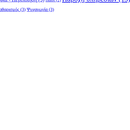
Παιδί
(2)
αθαρισμός
(3)
Ψυχαγωγία
(3)