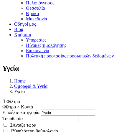
Πελοπόννησος
Θεσσαλία
Θράκη
Μακεδονία
Οδηγοί μας
Blog
Χρήσιμα
Υπηρεσίες
Πίνακες τιμολόγησης
Επικοινωνία
Πολιτική προστασίας προσωπικών δεδομένων
Υγεία
Home
Ομορφιά & Υγεία
Υγεία
Φίλτρο
Φίλτρο
×
Κοντά
Επιλέξτε κατηγορία
Τοποθεσία
Ανοιξε τώρα
Υψηλότερη βαθμολογία