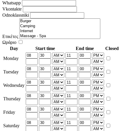
Whatsapp
Vkontakte
Odnoklassniki
Ετικέτες
Ωράριο
Day
Start time
End time
Closed
Monday
Tuesday
Wednesday
Thursday
Friday
Saturday