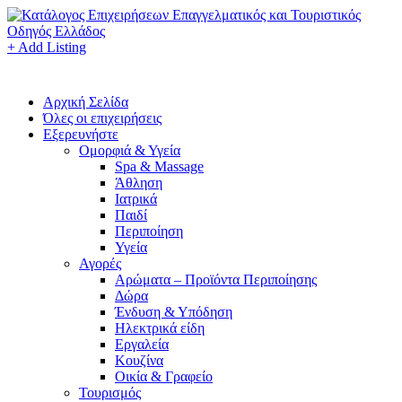
+ Add Listing
Αρχική Σελίδα
Όλες οι επιχειρήσεις
Εξερευνήστε
Ομορφιά & Υγεία
Spa & Massage
Άθληση
Ιατρικά
Παιδί
Περιποίηση
Υγεία
Αγορές
Αρώματα – Προϊόντα Περιποίησης
Δώρα
Ένδυση & Υπόδηση
Ηλεκτρικά είδη
Εργαλεία
Κουζίνα
Οικία & Γραφείο
Τουρισμός