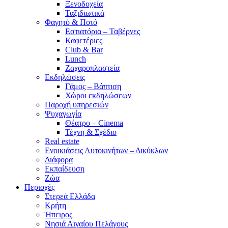
Ξενοδοχεία
Ταξιδιωτικά
Φαγητό & Ποτό
Εστιατόρια – Ταβέρνες
Καφετέριες
Club & Bar
Lunch
Ζαχαροπλαστεία
Εκδηλώσεις
Γάμος – Βάπτιση
Χώροι εκδηλώσεων
Παροχή υπηρεσιών
Ψυχαγωγία
Θέατρο – Cinema
Τέχνη & Σχέδιο
Real estate
Ενοικιάσεις Αυτοκινήτων – Δικύκλων
Διάφορα
Εκπαίδευση
Ζώα
Περιοχές
Στερεά Ελλάδα
Κρήτη
Ήπειρος
Νησιά Αιγαίου Πελάγους