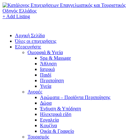
+ Add Listing
Αρχική Σελίδα
Όλες οι επιχειρήσεις
Εξερευνήστε
Ομορφιά & Υγεία
Spa & Massage
Άθληση
Ιατρικά
Παιδί
Περιποίηση
Υγεία
Αγορές
Αρώματα – Προϊόντα Περιποίησης
Δώρα
Ένδυση & Υπόδηση
Ηλεκτρικά είδη
Εργαλεία
Κουζίνα
Οικία & Γραφείο
Τουρισμός