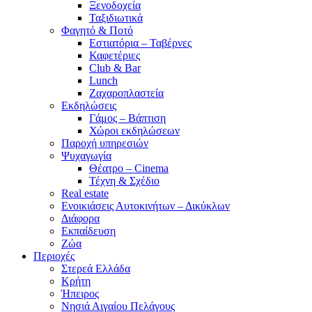
Ξενοδοχεία
Ταξιδιωτικά
Φαγητό & Ποτό
Εστιατόρια – Ταβέρνες
Καφετέριες
Club & Bar
Lunch
Ζαχαροπλαστεία
Εκδηλώσεις
Γάμος – Βάπτιση
Χώροι εκδηλώσεων
Παροχή υπηρεσιών
Ψυχαγωγία
Θέατρο – Cinema
Τέχνη & Σχέδιο
Real estate
Ενοικιάσεις Αυτοκινήτων – Δικύκλων
Διάφορα
Εκπαίδευση
Ζώα
Περιοχές
Στερεά Ελλάδα
Κρήτη
Ήπειρος
Νησιά Αιγαίου Πελάγους