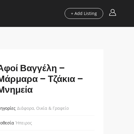
+ Add Listing
Περιοχές
Οδηγοί μας
Blog
Χρήσιμα
Αφοί Βαγγέλη –
Μάρμαρα – Τζάκια –
Μνημεία
ηγορίες
Διάφορα
,
Οικία & Γραφείο
οθεσία
Ήπειρος