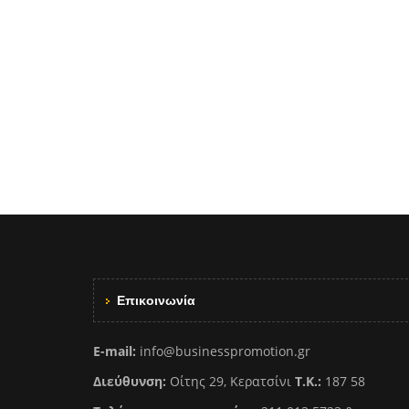
Επικοινωνία
E-mail:
info@businesspromotion.gr
Διεύθυνση:
Οίτης 29, Κερατσίνι
Τ.Κ.:
187 58