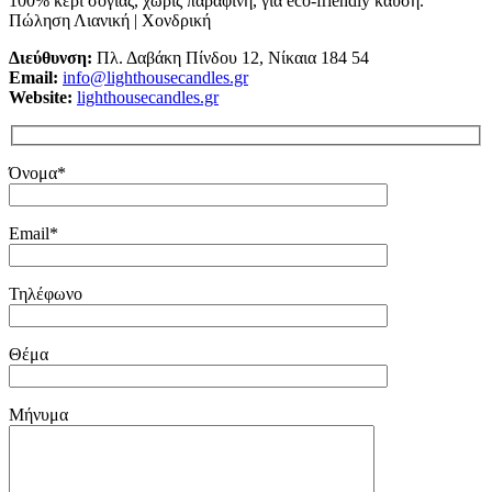
100% κερί σόγιας, χωρίς παραφίνη, για eco-friendly καύση.
Πώληση Λιανική | Χονδρική
Διεύθυνση:
Πλ. Δαβάκη Πίνδου 12, Νίκαια 184 54
Email:
info@lighthousecandles.gr
Website:
lighthousecandles.gr
Όνομα*
Email*
Τηλέφωνο
Θέμα
Μήνυμα