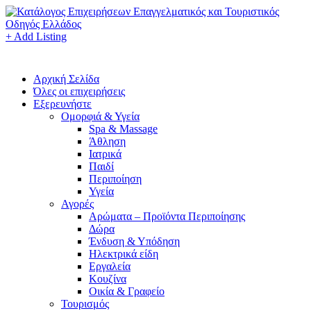
+ Add Listing
Αρχική Σελίδα
Όλες οι επιχειρήσεις
Εξερευνήστε
Ομορφιά & Υγεία
Spa & Massage
Άθληση
Ιατρικά
Παιδί
Περιποίηση
Υγεία
Αγορές
Αρώματα – Προϊόντα Περιποίησης
Δώρα
Ένδυση & Υπόδηση
Ηλεκτρικά είδη
Εργαλεία
Κουζίνα
Οικία & Γραφείο
Τουρισμός