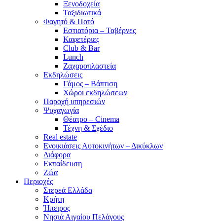
Ξενοδοχεία
Ταξιδιωτικά
Φαγητό & Ποτό
Εστιατόρια – Ταβέρνες
Καφετέριες
Club & Bar
Lunch
Ζαχαροπλαστεία
Εκδηλώσεις
Γάμος – Βάπτιση
Χώροι εκδηλώσεων
Παροχή υπηρεσιών
Ψυχαγωγία
Θέατρο – Cinema
Τέχνη & Σχέδιο
Real estate
Ενοικιάσεις Αυτοκινήτων – Δικύκλων
Διάφορα
Εκπαίδευση
Ζώα
Περιοχές
Στερεά Ελλάδα
Κρήτη
Ήπειρος
Νησιά Αιγαίου Πελάγους