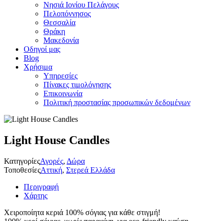
Νησιά Ιονίου Πελάγους
Πελοπόννησος
Θεσσαλία
Θράκη
Μακεδονία
Οδηγοί μας
Blog
Χρήσιμα
Υπηρεσίες
Πίνακες τιμολόγησης
Επικοινωνία
Πολιτική προστασίας προσωπικών δεδομένων
Light House Candles
Κατηγορίες
Αγορές
,
Δώρα
Τοποθεσίες
Αττική
,
Στερεά Ελλάδα
Περιγραφή
Χάρτης
Χειροποίητα κεριά 100% σόγιας για κάθε στιγμή!