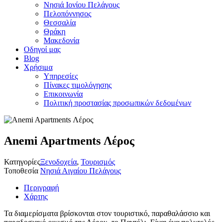
Νησιά Ιονίου Πελάγους
Πελοπόννησος
Θεσσαλία
Θράκη
Μακεδονία
Οδηγοί μας
Blog
Χρήσιμα
Υπηρεσίες
Πίνακες τιμολόγησης
Επικοινωνία
Πολιτική προστασίας προσωπικών δεδομένων
Anemi Apartments Λέρος
Κατηγορίες
Ξενοδοχεία
,
Τουρισμός
Τοποθεσία
Νησιά Αιγαίου Πελάγους
Περιγραφή
Χάρτης
Τα διαμερίσματα βρίσκονται στον τουριστικό, παραθαλάσσιο και