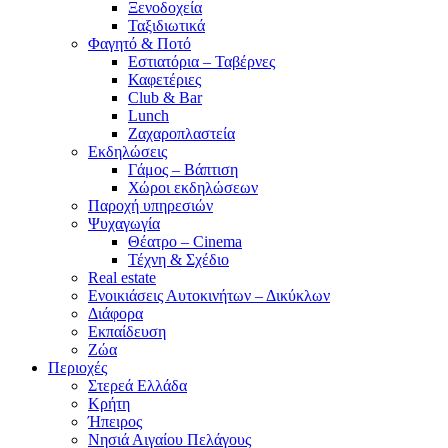
Ξενοδοχεία
Ταξιδιωτικά
Φαγητό & Ποτό
Εστιατόρια – Ταβέρνες
Καφετέριες
Club & Bar
Lunch
Ζαχαροπλαστεία
Εκδηλώσεις
Γάμος – Βάπτιση
Χώροι εκδηλώσεων
Παροχή υπηρεσιών
Ψυχαγωγία
Θέατρο – Cinema
Τέχνη & Σχέδιο
Real estate
Ενοικιάσεις Αυτοκινήτων – Δικύκλων
Διάφορα
Εκπαίδευση
Ζώα
Περιοχές
Στερεά Ελλάδα
Κρήτη
Ήπειρος
Νησιά Αιγαίου Πελάγους