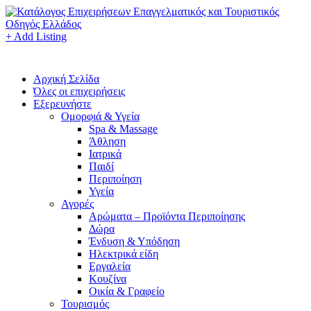
+ Add Listing
Αρχική Σελίδα
Όλες οι επιχειρήσεις
Εξερευνήστε
Ομορφιά & Υγεία
Spa & Massage
Άθληση
Ιατρικά
Παιδί
Περιποίηση
Υγεία
Αγορές
Αρώματα – Προϊόντα Περιποίησης
Δώρα
Ένδυση & Υπόδηση
Ηλεκτρικά είδη
Εργαλεία
Κουζίνα
Οικία & Γραφείο
Τουρισμός