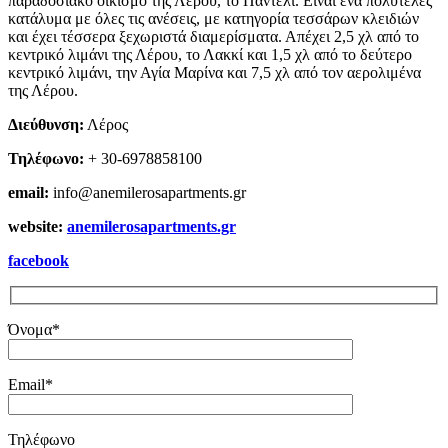
παραδοσιακό οικισμό της Λέρου, το Παντέλι. Είναι ένα πολυτελές
κατάλυμα με όλες τις ανέσεις, με κατηγορία τεσσάρων κλειδιών
και έχει τέσσερα ξεχωριστά διαμερίσματα. Απέχει 2,5 χλ από το
κεντρικό λιμάνι της Λέρου, το Λακκί και 1,5 χλ από το δεύτερο
κεντρικό λιμάνι, την Αγία Μαρίνα και 7,5 χλ από τον αερολιμένα
της Λέρου.
Διεύθυνση:
Λέρος
Τηλέφωνο:
+ 30-6978858100
email:
info@anemilerosapartments.gr
website:
anemilerosapartments.gr
facebook
Όνομα*
Email*
Τηλέφωνο