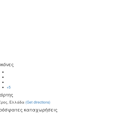
α
ικόνες
+5
άρτης
έρος, Ελλάδα
(Get directions)
ρόσφατες καταχωρήσεις