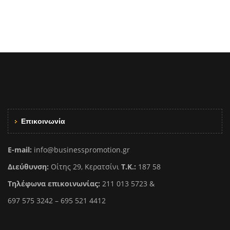
Επικοινωνία
E-mail:
info@businesspromotion.gr
Διεύθυνση:
Οίτης 29, Κερατσίνι
Τ.Κ.:
187 58
Τηλέφωνα επικοινωνίας:
211 013 5723 &
697 575 3242 – 695 521 4412