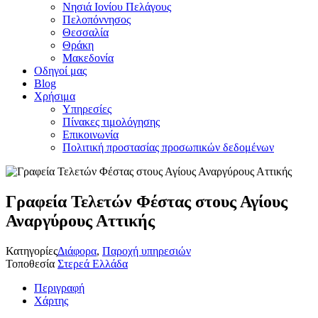
Νησιά Ιονίου Πελάγους
Πελοπόννησος
Θεσσαλία
Θράκη
Μακεδονία
Οδηγοί μας
Blog
Χρήσιμα
Υπηρεσίες
Πίνακες τιμολόγησης
Επικοινωνία
Πολιτική προστασίας προσωπικών δεδομένων
Γραφεία Τελετών Φέστας στους Αγίους
Αναργύρoυς Αττικής
Κατηγορίες
Διάφορα
,
Παροχή υπηρεσιών
Τοποθεσία
Στερεά Ελλάδα
Περιγραφή
Χάρτης