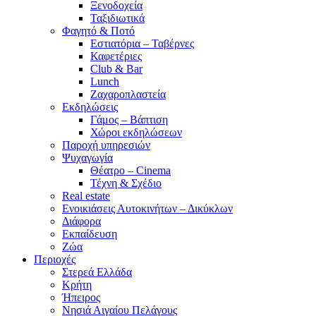
Ξενοδοχεία
Ταξιδιωτικά
Φαγητό & Ποτό
Εστιατόρια – Ταβέρνες
Καφετέριες
Club & Bar
Lunch
Ζαχαροπλαστεία
Εκδηλώσεις
Γάμος – Βάπτιση
Χώροι εκδηλώσεων
Παροχή υπηρεσιών
Ψυχαγωγία
Θέατρο – Cinema
Τέχνη & Σχέδιο
Real estate
Ενοικιάσεις Αυτοκινήτων – Δικύκλων
Διάφορα
Εκπαίδευση
Ζώα
Περιοχές
Στερεά Ελλάδα
Κρήτη
Ήπειρος
Νησιά Αιγαίου Πελάγους