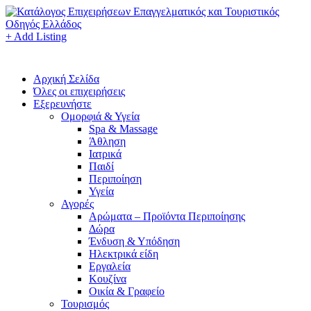
+ Add Listing
Αρχική Σελίδα
Όλες οι επιχειρήσεις
Εξερευνήστε
Ομορφιά & Υγεία
Spa & Massage
Άθληση
Ιατρικά
Παιδί
Περιποίηση
Υγεία
Αγορές
Αρώματα – Προϊόντα Περιποίησης
Δώρα
Ένδυση & Υπόδηση
Ηλεκτρικά είδη
Εργαλεία
Κουζίνα
Οικία & Γραφείο
Τουρισμός