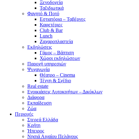
Ξενοδοχεία
Ταξιδιωτικά
Φαγητό & Ποτό
Εστιατόρια – Ταβέρνες
Καφετέριες
Club & Bar
Lunch
Ζαχαροπλαστεία
Εκδηλώσεις
Γάμος – Βάπτιση
Χώροι εκδηλώσεων
Παροχή υπηρεσιών
Ψυχαγωγία
Θέατρο – Cinema
Τέχνη & Σχέδιο
Real estate
Ενοικιάσεις Αυτοκινήτων – Δικύκλων
Διάφορα
Εκπαίδευση
Ζώα
Περιοχές
Στερεά Ελλάδα
Κρήτη
Ήπειρος
Νησιά Αιγαίου Πελάγους