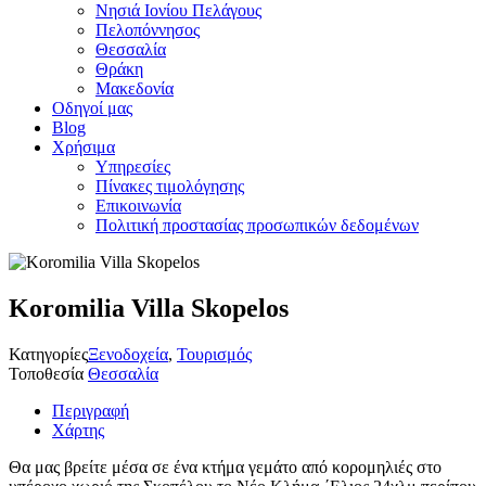
Νησιά Ιονίου Πελάγους
Πελοπόννησος
Θεσσαλία
Θράκη
Μακεδονία
Οδηγοί μας
Blog
Χρήσιμα
Υπηρεσίες
Πίνακες τιμολόγησης
Επικοινωνία
Πολιτική προστασίας προσωπικών δεδομένων
Koromilia Villa Skopelos
Κατηγορίες
Ξενοδοχεία
,
Τουρισμός
Τοποθεσία
Θεσσαλία
Περιγραφή
Χάρτης
Θα μας βρείτε μέσα σε ένα κτήμα γεμάτο από κορομηλιές στο