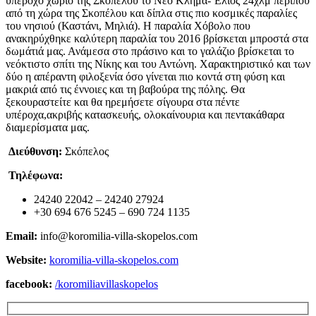
υπέροχο χωριό της Σκοπέλου το Νέο Κλήμα-΄Ελιος 24χλμ περίπου
από τη χώρα της Σκοπέλου και δίπλα στις πιο κοσμικές παραλίες
του νησιού (Καστάνι, Μηλιά). Η παραλία Χόβολο που
ανακηρύχθηκε καλύτερη παραλία του 2016 βρίσκεται μπροστά στα
δωμάτιά μας. Ανάμεσα στο πράσινο και το γαλάζιο βρίσκεται το
νεόκτιστο σπίτι της Νίκης και του Αντώνη. Χαρακτηριστικό και των
δύο η απέραντη φιλοξενία όσο γίνεται πιο κοντά στη φύση και
μακριά από τις έννοιες και τη βαβούρα της πόλης. Θα
ξεκουραστείτε και θα ηρεμήσετε σίγουρα στα πέντε
υπέροχα,ακριβής κατασκευής, ολοκαίνουρια και πεντακάθαρα
διαμερίσματα μας.
Διεύθυνση:
Σκόπελος
Τηλέφωνα:
24240 22042 – 24240 27924
+30 694 676 5245 – 690 724 1135
Email:
info@koromilia-villa-skopelos.com
Website:
koromilia-villa-skopelos.com
facebook:
/koromiliavillaskopelos