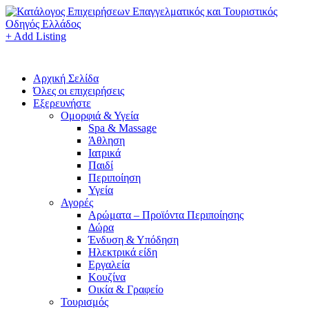
+ Add Listing
Αρχική Σελίδα
Όλες οι επιχειρήσεις
Εξερευνήστε
Ομορφιά & Υγεία
Spa & Massage
Άθληση
Ιατρικά
Παιδί
Περιποίηση
Υγεία
Αγορές
Αρώματα – Προϊόντα Περιποίησης
Δώρα
Ένδυση & Υπόδηση
Ηλεκτρικά είδη
Εργαλεία
Κουζίνα
Οικία & Γραφείο
Τουρισμός