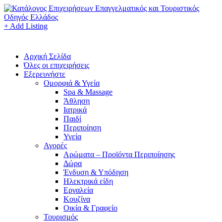
+ Add Listing
Αρχική Σελίδα
Όλες οι επιχειρήσεις
Εξερευνήστε
Ομορφιά & Υγεία
Spa & Massage
Άθληση
Ιατρικά
Παιδί
Περιποίηση
Υγεία
Αγορές
Αρώματα – Προϊόντα Περιποίησης
Δώρα
Ένδυση & Υπόδηση
Ηλεκτρικά είδη
Εργαλεία
Κουζίνα
Οικία & Γραφείο
Τουρισμός