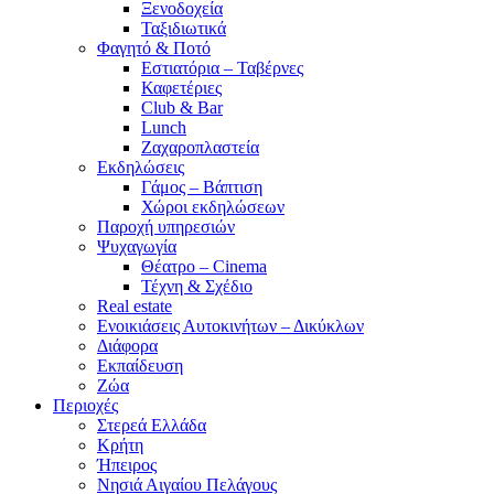
Ξενοδοχεία
Ταξιδιωτικά
Φαγητό & Ποτό
Εστιατόρια – Ταβέρνες
Καφετέριες
Club & Bar
Lunch
Ζαχαροπλαστεία
Εκδηλώσεις
Γάμος – Βάπτιση
Χώροι εκδηλώσεων
Παροχή υπηρεσιών
Ψυχαγωγία
Θέατρο – Cinema
Τέχνη & Σχέδιο
Real estate
Ενοικιάσεις Αυτοκινήτων – Δικύκλων
Διάφορα
Εκπαίδευση
Ζώα
Περιοχές
Στερεά Ελλάδα
Κρήτη
Ήπειρος
Νησιά Αιγαίου Πελάγους