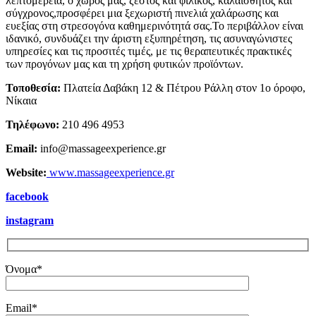
λεπτομέρεια, ο χώρος μας, ζεστός και φιλικός, καλαίσθητος και
σύγχρονος,προσφέρει μια ξεχωριστή πινελιά χαλάρωσης και
ευεξίας στη στρεσογόνα καθημερινότητά σας.Το περιβάλλον είναι
ιδανικό, συνδυάζει την άριστη εξυπηρέτηση, τις ασυναγώνιστες
υπηρεσίες και τις προσιτές τιμές, με τις θεραπευτικές πρακτικές
των προγόνων μας και τη χρήση φυτικών προϊόντων.
Τοποθεσία:
Πλατεία Δαβάκη 12 & Πέτρου Ράλλη στον 1ο όροφο,
Νίκαια
Τηλέφωνο:
210 496 4953
Email:
info@massageexperience.gr
Website:
www.massageexperience.gr
facebook
instagram
Όνομα*
Email*