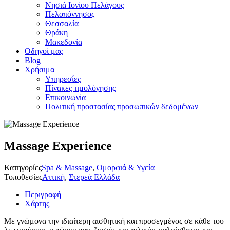
Νησιά Ιονίου Πελάγους
Πελοπόννησος
Θεσσαλία
Θράκη
Μακεδονία
Οδηγοί μας
Blog
Χρήσιμα
Υπηρεσίες
Πίνακες τιμολόγησης
Επικοινωνία
Πολιτική προστασίας προσωπικών δεδομένων
Massage Experience
Κατηγορίες
Spa & Massage
,
Ομορφιά & Υγεία
Τοποθεσίες
Αττική
,
Στερεά Ελλάδα
Περιγραφή
Χάρτης
Με γνώμονα την ιδιαίτερη αισθητική και προσεγμένος σε κάθε του