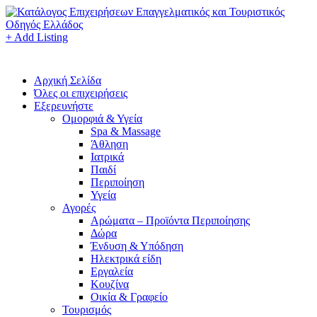
+ Add Listing
Αρχική Σελίδα
Όλες οι επιχειρήσεις
Εξερευνήστε
Ομορφιά & Υγεία
Spa & Massage
Άθληση
Ιατρικά
Παιδί
Περιποίηση
Υγεία
Αγορές
Αρώματα – Προϊόντα Περιποίησης
Δώρα
Ένδυση & Υπόδηση
Ηλεκτρικά είδη
Εργαλεία
Κουζίνα
Οικία & Γραφείο
Τουρισμός