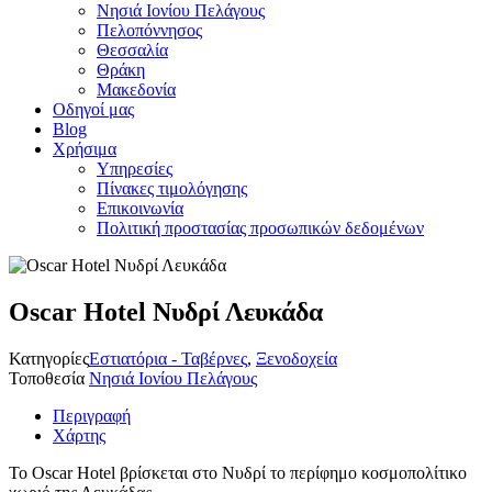
Νησιά Ιονίου Πελάγους
Πελοπόννησος
Θεσσαλία
Θράκη
Μακεδονία
Οδηγοί μας
Blog
Χρήσιμα
Υπηρεσίες
Πίνακες τιμολόγησης
Επικοινωνία
Πολιτική προστασίας προσωπικών δεδομένων
Oscar Hotel Νυδρί Λευκάδα
Κατηγορίες
Εστιατόρια - Ταβέρνες
,
Ξενοδοχεία
Τοποθεσία
Νησιά Ιονίου Πελάγους
Περιγραφή
Χάρτης
Το Oscar Hotel βρίσκεται στο Νυδρί το περίφημο κοσμοπολίτικο