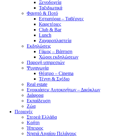
Ξενοδοχεία
Ταξιδιωτικά
Φαγητό & Ποτό
Εστιατόρια – Ταβέρνες
Καφετέριες
Club & Bar
Lunch
Ζαχαροπλαστεία
Εκδηλώσεις
Γάμος – Βάπτιση
Χώροι εκδηλώσεων
Παροχή υπηρεσιών
Ψυχαγωγία
Θέατρο – Cinema
Τέχνη & Σχέδιο
Real estate
Ενοικιάσεις Αυτοκινήτων – Δικύκλων
Διάφορα
Εκπαίδευση
Ζώα
Περιοχές
Στερεά Ελλάδα
Κρήτη
Ήπειρος
Νησιά Αιγαίου Πελάγους