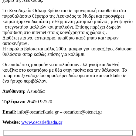
χωριό της Λευκάδας.
Το Ξενοδοχείο Οσκαρ βρίσκεται σε προνομιακή τοποθεσία στο
παραθαλάσσιο θέρετρο της Λευκάδας το Νυδρι και προσφέρει
κλιματιζόμενα δωμάτια με θέρμανση ,ατομικό μπάνιο , μίνι ψυγείο
, στεγνωτήρα μαλλιών και μπαλκόνι. Επίσης παρέχει δωρεάν
πρόσβαση στο internet στους κοινόχρηστους χώρους .
Διαθέτει πισίνα, εστιατόριο, υπαίθριο καφέ μπαρ και παρκιν
αυτοκινήτων .
Η παραλία βρίσκεται μόλις 200μ. μακριά για κουραζιέρες διάφορα
θαλάσσια σπορ καθώς επίσης για κολύμπι.
Οι επισκέπτες μπορούν να απολαύσουν ελληνική και διεθνή
κουζίνα στο εστιατόριο με θέα στην πισίνα και την θάλασσα. Το
μπαρ του ξενοδοχείου προσφέρει διάφορα ποτά και cocktails σε
ένα ήσυχο περιβάλλον.
Διεύθυνση:
Λευκάδα
Τηλέφωνο:
26450 92520
Email:
info@oscarlefkada.gr – oscarkon@otenet.gr
Website:
www.oscarlefkada.gr