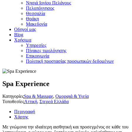
Νησιά Ιονίου Πελάγους
Πελοπόννησος
Θεσσαλία
Θράκη
Μακεδονία
Οδηγοί μας
Blog
Χρήσιμα
Υπηρεσίες
Πίνακες τιμολόγησης
Επικοινωνία
Πολιτική προστασίας προσωπικών δεδομένων
Spa Experience
Κατηγορίες
Spa & Massage
,
Ομορφιά & Υγεία
Τοποθεσίες
Αττική
,
Στερεά Ελλάδα
Περιγραφή
Χάρτης
Με γνώμονα την ιδιαίτερη αισθητική και προσεγμένος σε κάθε του