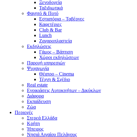
Ξενοδοχεία
Ταξιδιωτικά
Φαγητό & Ποτό
Εστιατόρια – Ταβέρνες
Καφετέριες
Club & Bar
Lunch
Ζαχαροπλαστεία
Εκδηλώσεις
Γάμος – Βάπτιση
Χώροι εκδηλώσεων
Παροχή υπηρεσιών
Ψυχαγωγία
Θέατρο – Cinema
Τέχνη & Σχέδιο
Real estate
Ενοικιάσεις Αυτοκινήτων – Δικύκλων
Διάφορα
Εκπαίδευση
Ζώα
Περιοχές
Στερεά Ελλάδα
Κρήτη
Ήπειρος
Νησιά Αιγαίου Πελάγους