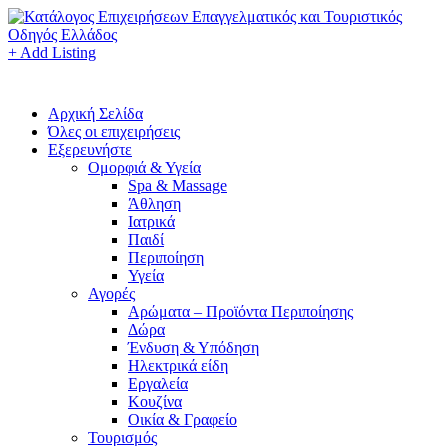
+ Add Listing
Αρχική Σελίδα
Όλες οι επιχειρήσεις
Εξερευνήστε
Ομορφιά & Υγεία
Spa & Massage
Άθληση
Ιατρικά
Παιδί
Περιποίηση
Υγεία
Αγορές
Αρώματα – Προϊόντα Περιποίησης
Δώρα
Ένδυση & Υπόδηση
Ηλεκτρικά είδη
Εργαλεία
Κουζίνα
Οικία & Γραφείο
Τουρισμός