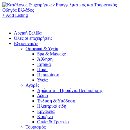
+ Add Listing
Αρχική Σελίδα
Όλες οι επιχειρήσεις
Εξερευνήστε
Ομορφιά & Υγεία
Spa & Massage
Άθληση
Ιατρικά
Παιδί
Περιποίηση
Υγεία
Αγορές
Αρώματα – Προϊόντα Περιποίησης
Δώρα
Ένδυση & Υπόδηση
Ηλεκτρικά είδη
Εργαλεία
Κουζίνα
Οικία & Γραφείο
Τουρισμός