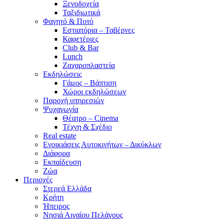
Ξενοδοχεία
Ταξιδιωτικά
Φαγητό & Ποτό
Εστιατόρια – Ταβέρνες
Καφετέριες
Club & Bar
Lunch
Ζαχαροπλαστεία
Εκδηλώσεις
Γάμος – Βάπτιση
Χώροι εκδηλώσεων
Παροχή υπηρεσιών
Ψυχαγωγία
Θέατρο – Cinema
Τέχνη & Σχέδιο
Real estate
Ενοικιάσεις Αυτοκινήτων – Δικύκλων
Διάφορα
Εκπαίδευση
Ζώα
Περιοχές
Στερεά Ελλάδα
Κρήτη
Ήπειρος
Νησιά Αιγαίου Πελάγους