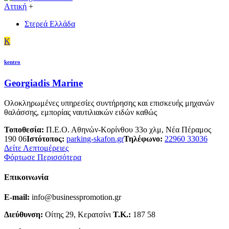
Αττική
+
Στερεά Ελλάδα
K
kentro
Georgiadis Marine
Ολοκληρωμένες υπηρεσίες συντήρησης και επισκευής μηχανών
θαλάσσης, εμπορίας ναυτιλιακών ειδών καθώς
Τοποθεσία:
Π.Ε.Ο. Αθηνών-Κορίνθου 33ο χλμ, Νέα Πέραμος
190 06
Ιστότοπος:
parking-skafon.gr
Τηλέφωνο:
22960 33036
Δείτε Λεπτομέρειες
Φόρτωσε Περισσότερα
Επικοινωνία
E-mail:
info@businesspromotion.gr
Διεύθυνση:
Οίτης 29, Κερατσίνι
Τ.Κ.:
187 58