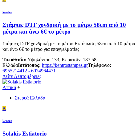
kentro
Στάμπες DTF χονδρική με το μέτρο 58cm από 10
μέτρα και άνω 6€ το μέτρο
Στάμπες DTF χονδρική με το μέτρο Εκτύπωση 58cm από 10 μέτρα
και άνω 6€ το μέτρο για επαγγελματίες
Τοποθεσία:
Υψηλάντου 133, Κερατσίνι 187 58,
Ελλάδα
Ιστότοπος:
https://kentrostampas.gr
Τηλέφωνο:
6955214412 - 6974964471
Δείτε Λεπτομέρειες
Αττική
+
Στερεά Ελλάδα
K
kentro
Solakis Estiatorio