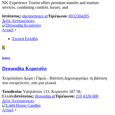
NK Experience Tourist offers premium transfer and tourism
services, combining comfort, luxury, and
Ιστότοπος:
nkexperience.gr
Τηλέφωνο:
6932304205
Δείτε Λεπτομέρειες
Αττική
+
Στερεά Ελλάδα
K
kentro
Drosoulita Κερατσίνι
Χειροποίητο Δώρο | Γάμος - Βάπτιση Δημιουργούμε τη βάπτιση
που ονειρεύεστε, σαν μια γλυκιά
Τοποθεσία:
Υψηλάντου 133, Κερατσίνι 187 58,
Ελλάδα
Ιστότοπος:
drosoulita.gr
Τηλέφωνο:
210 4326 600
Δείτε Λεπτομέρειες
Αττική
+