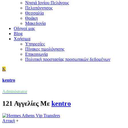
Νησιά Ιονίου Πελάγους
Πελοπόννησος
Θεσσαλία
Θράκη
Μακεδονία
Οδηγοί μας
Blog
Χρήσιμα
Υπηρεσίες
Πίνακες τιμολόγησης
Επικοινωνία
Πολιτική προστασίας προσωπικών δεδομένων
K
kentro
Administrator
121 Αγγελίες Με
kentro
Αττική
+