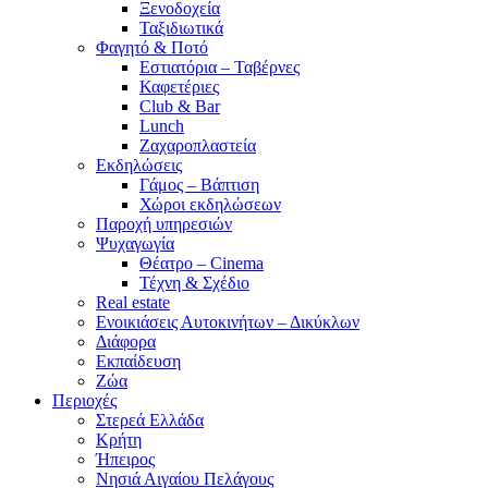
Ξενοδοχεία
Ταξιδιωτικά
Φαγητό & Ποτό
Εστιατόρια – Ταβέρνες
Καφετέριες
Club & Bar
Lunch
Ζαχαροπλαστεία
Εκδηλώσεις
Γάμος – Βάπτιση
Χώροι εκδηλώσεων
Παροχή υπηρεσιών
Ψυχαγωγία
Θέατρο – Cinema
Τέχνη & Σχέδιο
Real estate
Ενοικιάσεις Αυτοκινήτων – Δικύκλων
Διάφορα
Εκπαίδευση
Ζώα
Περιοχές
Στερεά Ελλάδα
Κρήτη
Ήπειρος
Νησιά Αιγαίου Πελάγους