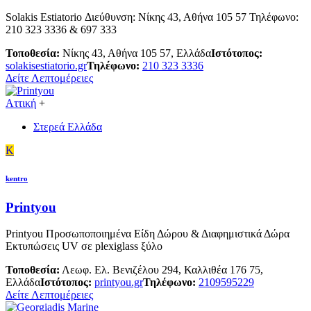
Solakis Estiatorio Διεύθυνση: Νίκης 43, Αθήνα 105 57 Τηλέφωνο:
210 323 3336 & 697 333
Τοποθεσία:
Νίκης 43, Αθήνα 105 57, Ελλάδα
Ιστότοπος:
solakisestiatorio.gr
Τηλέφωνο:
210 323 3336
Δείτε Λεπτομέρειες
Αττική
+
Στερεά Ελλάδα
K
kentro
Printyou
Printyou Προσωποποιημένα Είδη Δώρου & Διαφημιστικά Δώρα
Εκτυπώσεις UV σε plexiglass ξύλο
Τοποθεσία:
Λεωφ. Ελ. Βενιζέλου 294, Καλλιθέα 176 75,
Ελλάδα
Ιστότοπος:
printyou.gr
Τηλέφωνο:
2109595229
Δείτε Λεπτομέρειες