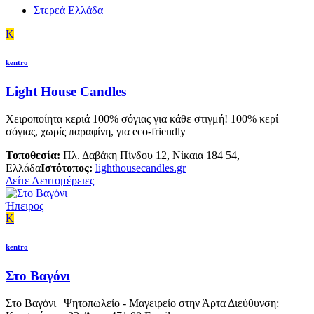
Στερεά Ελλάδα
K
kentro
Light House Candles
Χειροποίητα κεριά 100% σόγιας για κάθε στιγμή! 100% κερί
σόγιας, χωρίς παραφίνη, για eco-friendly
Τοποθεσία:
Πλ. Δαβάκη Πίνδου 12, Νίκαια 184 54,
Ελλάδα
Ιστότοπος:
lighthousecandles.gr
Δείτε Λεπτομέρειες
Ήπειρος
K
kentro
Στο Βαγόνι
Στο Βαγόνι | Ψητοπωλείο - Μαγειρείο στην Άρτα Διεύθυνση: