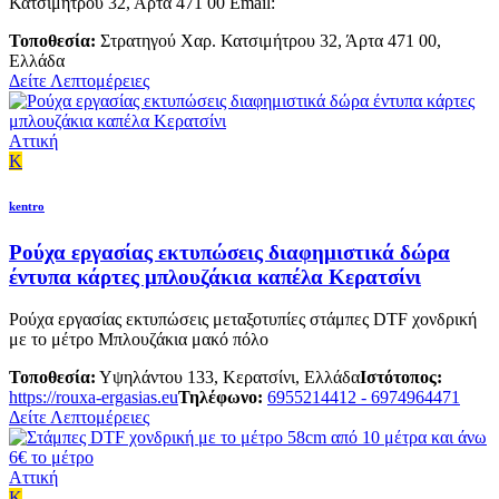
Κατσιμήτρου 32, Άρτα 471 00 Email:
Τοποθεσία:
Στρατηγού Χαρ. Κατσιμήτρου 32, Άρτα 471 00,
Ελλάδα
Δείτε Λεπτομέρειες
Αττική
K
kentro
Ρούχα εργασίας εκτυπώσεις διαφημιστικά δώρα
έντυπα κάρτες μπλουζάκια καπέλα Κερατσίνι
Ρούχα εργασίας εκτυπώσεις μεταξοτυπίες στάμπες DTF χονδρική
με το μέτρο Μπλουζάκια μακό πόλο
Τοποθεσία:
Υψηλάντου 133, Κερατσίνι, Ελλάδα
Ιστότοπος:
https://rouxa-ergasias.eu
Τηλέφωνο:
6955214412 - 6974964471
Δείτε Λεπτομέρειες
Αττική
K