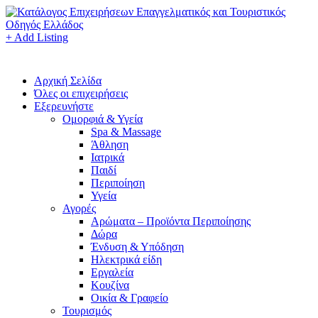
+ Add Listing
Αρχική Σελίδα
Όλες οι επιχειρήσεις
Εξερευνήστε
Ομορφιά & Υγεία
Spa & Massage
Άθληση
Ιατρικά
Παιδί
Περιποίηση
Υγεία
Αγορές
Αρώματα – Προϊόντα Περιποίησης
Δώρα
Ένδυση & Υπόδηση
Ηλεκτρικά είδη
Εργαλεία
Κουζίνα
Οικία & Γραφείο
Τουρισμός