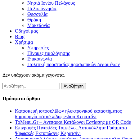
Νησιά Ιονίου Πελάγους
Πελοπόννησος
Θεσσαλία
Θράκη
Μακεδονία
Οδηγοί μας
Blog
Χρήσιμα
Υπηρεσίες
Πίνακες τιμολόγησης
Επικοινωνία
Πολιτική προστασίας προσωπικών δεδομένων
Δεν υπάρχουν ακόμα γεγονότα.
Αναζήτηση
για:
Πρόσφατα άρθρα
Κατασκευή ιστοσελίδων ηλεκτρονικού καταστήματος
δημιουργία ιστοσελίδας eshop Κερατσίνι
ToMenu.Gr – Ανέπαφοι Κατάλογοι Εστίασης με QR Code
Επιγραφές Πινακίδες Ταμπέλες Αυτοκόλλητα Γράμματα
Ψηφιακές Εκτυπώσεις Κερατσίνι
Διαφημιστικά δώρα εκτυπώσεις έντυπα κάρτες μπλουζάκια