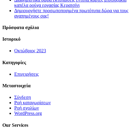
καπέλα ρούχα εργασίας Κερατσίνι
Δημιουργήστε προσωποποιημένα πρωτότυπα δώρα για τους
αγαπημένους σας!
Πρόσφατα σχόλια
Ιστορικό
Οκτώβριος 2023
Kατηγορίες
Επιχειρήσεις
Μεταστοιχεία
Σύνδεση
Ροή καταχωρίσεων
Ροή σχολίων
WordPress.org
Our Services