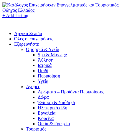
+ Add Listing
Αρχική Σελίδα
Όλες οι επιχειρήσεις
Εξερευνήστε
Ομορφιά & Υγεία
Spa & Massage
Άθληση
Ιατρικά
Παιδί
Περιποίηση
Υγεία
Αγορές
Αρώματα – Προϊόντα Περιποίησης
Δώρα
Ένδυση & Υπόδηση
Ηλεκτρικά είδη
Εργαλεία
Κουζίνα
Οικία & Γραφείο
Τουρισμός