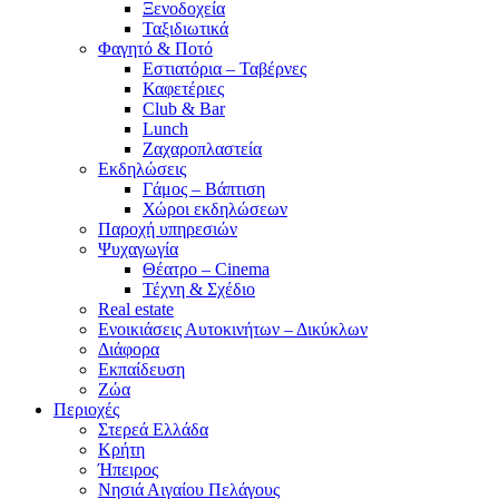
Ξενοδοχεία
Ταξιδιωτικά
Φαγητό & Ποτό
Εστιατόρια – Ταβέρνες
Καφετέριες
Club & Bar
Lunch
Ζαχαροπλαστεία
Εκδηλώσεις
Γάμος – Βάπτιση
Χώροι εκδηλώσεων
Παροχή υπηρεσιών
Ψυχαγωγία
Θέατρο – Cinema
Τέχνη & Σχέδιο
Real estate
Ενοικιάσεις Αυτοκινήτων – Δικύκλων
Διάφορα
Εκπαίδευση
Ζώα
Περιοχές
Στερεά Ελλάδα
Κρήτη
Ήπειρος
Νησιά Αιγαίου Πελάγους