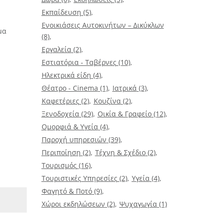
Εκπαίδευση
(5)
Ενοικιάσεις Αυτοκινήτων – Δικύκλων
μα
(8)
Εργαλεία
(2)
Εστιατόρια - Ταβέρνες
(10)
Ηλεκτρικά είδη
(4)
Θέατρο - Cinema
(1)
Ιατρικά
(3)
Καφετέριες
(2)
Κουζίνα
(2)
Ξενοδοχεία
(29)
Οικία & Γραφείο
(12)
Ομορφιά & Υγεία
(4)
Παροχή υπηρεσιών
(39)
Περιποίηση
(2)
Τέχνη & Σχέδιο
(2)
Τουρισμός
(16)
Τουριστικές Υπηρεσίες
(2)
Υγεία
(4)
Φαγητό & Ποτό
(9)
Χώροι εκδηλώσεων
(2)
Ψυχαγωγία
(1)