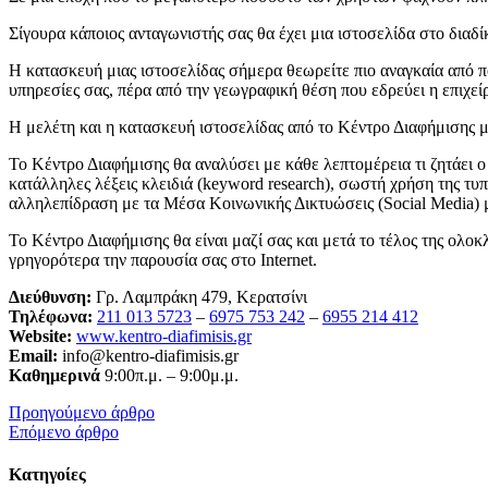
Σίγουρα κάποιος ανταγωνιστής σας θα έχει μια ιστοσελίδα στο διαδίκ
Η κατασκευή μιας ιστοσελίδας σήμερα θεωρείτε πιο αναγκαία από πο
υπηρεσίες σας, πέρα από την γεωγραφική θέση που εδρεύει η επιχεί
Η μελέτη και η κατασκευή ιστοσελίδας από το Κέντρο Διαφήμισης με 
Το Κέντρο Διαφήμισης θα αναλύσει με κάθε λεπτομέρεια τι ζητάει ο 
κατάλληλες λέξεις κλειδιά (keyword research), σωστή χρήση της τυπ
αλληλεπίδραση με τα Μέσα Κοινωνικής Δικτυώσεις (Social Media) μ
Το Κέντρο Διαφήμισης θα είναι μαζί σας και μετά το τέλος της ολοκ
γρηγορότερα την παρουσία σας στο Internet.
Διεύθυνση:
Γρ. Λαμπράκη 479, Κερατσίνι
Τηλέφωνα:
211 013 5723
–
6975 753 242
–
6955 214 412
Website:
www.kentro-diafimisis.gr
Email:
info@kentro-diafimisis.gr
Καθημερινά
9:00π.μ. – 9:00μ.μ.
Προηγούμενο άρθρο
Επόμενο άρθρο
Κατηγοίες