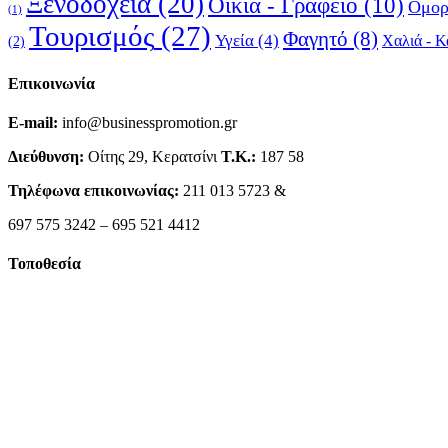
Ξενοδοχεία
(20)
Οικία - Γραφείο
(10)
Ομορ
(1)
Τουρισμός
(27)
Φαγητό
(8)
Υγεία
(4)
Χαλιά - Κ
(2)
Επικοινωνία
E-mail:
info@businesspromotion.gr
Διεύθυνση:
Οίτης 29, Κερατσίνι
Τ.Κ.:
187 58
Τηλέφωνα επικοινωνίας:
211 013 5723 &
697 575 3242 – 695 521 4412
Τοποθεσία