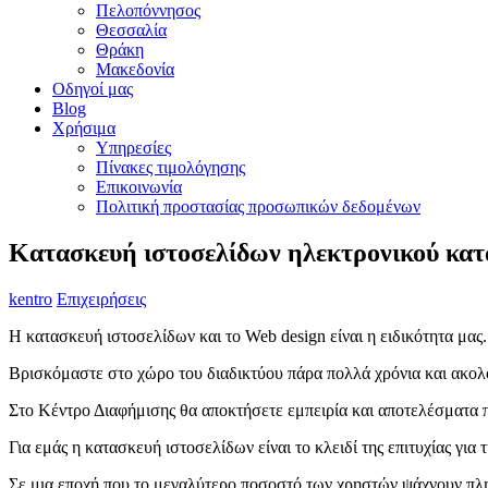
Πελοπόννησος
Θεσσαλία
Θράκη
Μακεδονία
Οδηγοί μας
Blog
Χρήσιμα
Υπηρεσίες
Πίνακες τιμολόγησης
Επικοινωνία
Πολιτική προστασίας προσωπικών δεδομένων
Κατασκευή ιστοσελίδων ηλεκτρονικού κατα
kentro
Επιχειρήσεις
Η κατασκευή ιστοσελίδων και το Web design είναι η ειδικότητα μας.
Βρισκόμαστε στο χώρο του διαδικτύου πάρα πολλά χρόνια και ακολ
Στο Κέντρο Διαφήμισης θα αποκτήσετε εμπειρία και αποτελέσματα 
Για εμάς η κατασκευή ιστοσελίδων είναι το κλειδί της επιτυχίας για 
Σε μια εποχή που το μεγαλύτερο ποσοστό των χρηστών ψάχνουν πληροφ