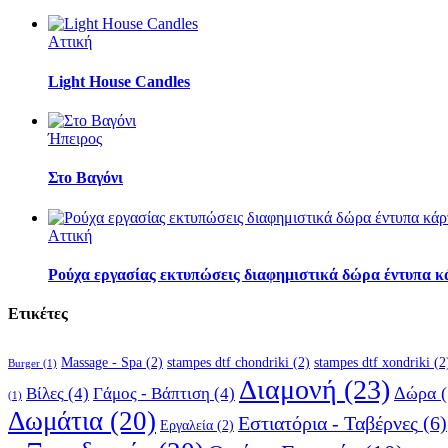
Αττική
Light House Candles
Ήπειρος
Στο Βαγόνι
Αττική
Ρούχα εργασίας εκτυπώσεις διαφημιστικά δώρα έντυπα κ
Ετικέτες
Massage - Spa
(2)
stampes dtf chondriki
(2)
stampes dtf xondriki
(2
Burger
(1)
Διαμονή
(23)
Δώρα
(
Βίλες
(4)
Γάμος - Βάπτιση
(4)
(1)
Δωμάτια
(20)
Εστιατόρια - Ταβέρνες
(6)
Εργαλεία
(2)