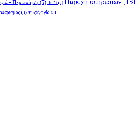
Παροχή υπηρεσιών
(13
φιά - Περιποίηση
(5)
Παιδί
(2)
αθαρισμός
(3)
Ψυχαγωγία
(3)