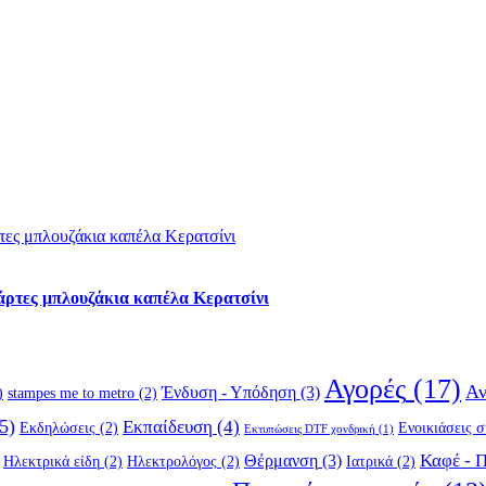
άρτες μπλουζάκια καπέλα Κερατσίνι
Αγορές
(17)
Αν
Ένδυση - Υπόδηση
(3)
)
stampes me to metro
(2)
5)
Εκπαίδευση
(4)
Εκδηλώσεις
(2)
Ενοικιάσεις 
Εκτυπώσεις DTF χονδρική
(1)
Καφέ - 
Θέρμανση
(3)
Ηλεκτρικά είδη
(2)
Ηλεκτρολόγος
(2)
Ιατρικά
(2)