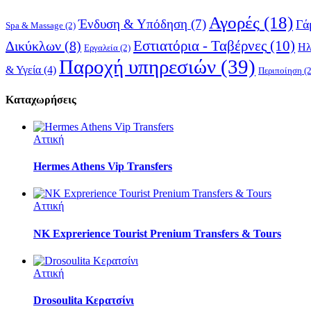
Αγορές
(18)
Ένδυση & Υπόδηση
(7)
Γά
Spa & Massage
(2)
Εστιατόρια - Ταβέρνες
(10)
Δικύκλων
(8)
Ηλ
Εργαλεία
(2)
Παροχή υπηρεσιών
(39)
& Υγεία
(4)
Περιποίηση
(2
Καταχωρήσεις
Αττική
Hermes Athens Vip Transfers
Αττική
NK Exprerience Tourist Prenium Transfers & Tours
Αττική
Drosoulita Κερατσίνι