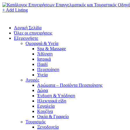
+ Add Listing
Αρχική Σελίδα
Όλες οι επιχειρήσεις
Εξερευνήστε
Ομορφιά & Υγεία
Spa & Massage
Άθληση
Ιατρικά
Παιδί
Περιποίηση
Υγεία
Αγορές
Αρώματα – Προϊόντα Περιποίησης
Δώρα
Ένδυση & Υπόδηση
Ηλεκτρικά είδη
Εργαλεία
Κουζίνα
Οικία & Γραφείο
Τουρισμός
Ξενοδοχεία