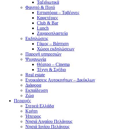
Ταξιδιωτικά
Φαγητό & Ποτό
Εστιατόρια – Ταβέρνες
Καφετέριες
Club & Bar
Lunch
Ζαχαροπλαστεία
Εκδηλώσεις
Γάμος – Βάπτιση
Χώροι εκδηλώσεων
Παροχή υπηρεσιών
Ψυχαγωγία
Θέατρο – Cinema
Τέχνη & Σχέδιο
Real estate
Ενοικιάσεις Αυτοκινήτων – Δικύκλων
Διάφορα
Εκπαίδευση
Ζώα
Περιοχές
Στερεά Ελλάδα
Κρήτη
Ήπειρος
Νησιά Αιγαίου Πελάγους
Νησιά Ιονίου Πελάγους