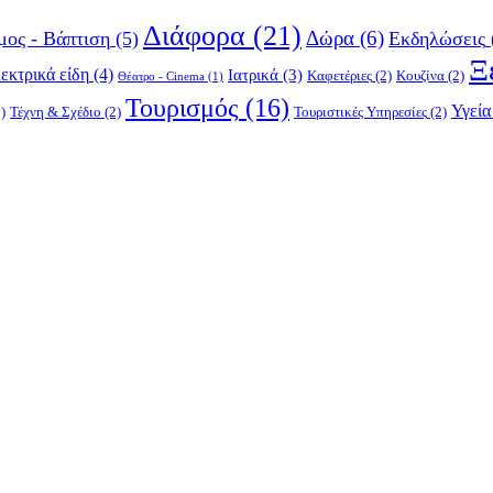
Διάφορα
(21)
Δώρα
(6)
μος - Βάπτιση
(5)
Εκδηλώσεις
Ξ
εκτρικά είδη
(4)
Ιατρικά
(3)
Καφετέριες
(2)
Κουζίνα
(2)
Θέατρο - Cinema
(1)
Τουρισμός
(16)
Υγεία
)
Τέχνη & Σχέδιο
(2)
Τουριστικές Υπηρεσίες
(2)