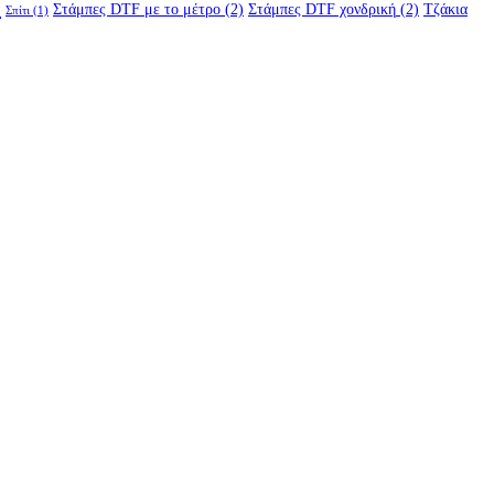
)
Στάμπες DTF με το μέτρο
(2)
Στάμπες DTF χονδρική
(2)
Τζάκια
Σπίτι
(1)