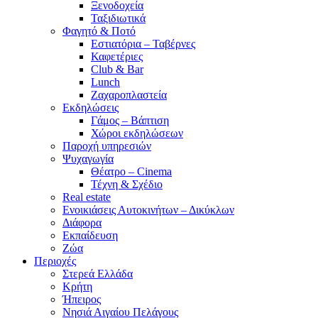
Ξενοδοχεία
Ταξιδιωτικά
Φαγητό & Ποτό
Εστιατόρια – Ταβέρνες
Καφετέριες
Club & Bar
Lunch
Ζαχαροπλαστεία
Εκδηλώσεις
Γάμος – Βάπτιση
Χώροι εκδηλώσεων
Παροχή υπηρεσιών
Ψυχαγωγία
Θέατρο – Cinema
Τέχνη & Σχέδιο
Real estate
Ενοικιάσεις Αυτοκινήτων – Δικύκλων
Διάφορα
Εκπαίδευση
Ζώα
Περιοχές
Στερεά Ελλάδα
Κρήτη
Ήπειρος
Νησιά Αιγαίου Πελάγους