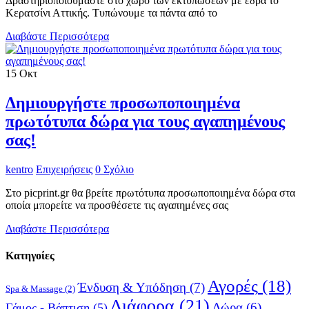
Δραστηριοποιούμαστε στο χώρο των εκτυπώσεων με έδρα το
Κερατσίνι Αττικής. Τυπώνουμε τα πάντα από το
Διαβάστε Περισσότερα
15
Οκτ
Δημιουργήστε προσωποποιημένα
πρωτότυπα δώρα για τους αγαπημένους
σας!
kentro
Επιχειρήσεις
0 Σχόλιο
Στο picprint.gr θα βρείτε πρωτότυπα προσωποποιημένα δώρα στα
οποία μπορείτε να προσθέσετε τις αγαπημένες σας
Διαβάστε Περισσότερα
Κατηγοίες
Αγορές
(18)
Ένδυση & Υπόδηση
(7)
Spa & Massage
(2)
Διάφορα
(21)
Δώρα
(6)
Γάμος - Βάπτιση
(5)