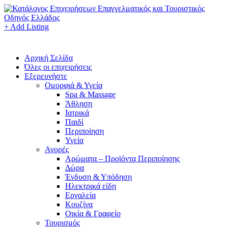
+ Add Listing
Αρχική Σελίδα
Όλες οι επιχειρήσεις
Εξερευνήστε
Ομορφιά & Υγεία
Spa & Massage
Άθληση
Ιατρικά
Παιδί
Περιποίηση
Υγεία
Αγορές
Αρώματα – Προϊόντα Περιποίησης
Δώρα
Ένδυση & Υπόδηση
Ηλεκτρικά είδη
Εργαλεία
Κουζίνα
Οικία & Γραφείο
Τουρισμός