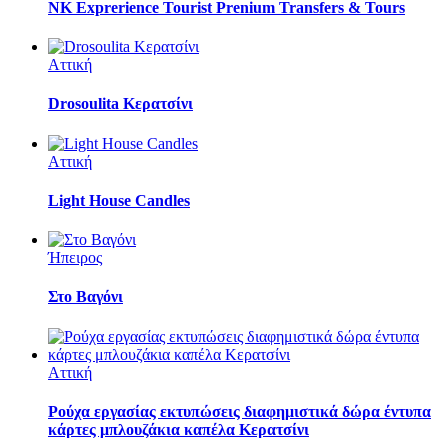
NK Exprerience Tourist Prenium Transfers & Tours
Αττική
Drosoulita Κερατσίνι
Αττική
Light House Candles
Ήπειρος
Στο Βαγόνι
Αττική
Ρούχα εργασίας εκτυπώσεις διαφημιστικά δώρα έντυπα
κάρτες μπλουζάκια καπέλα Κερατσίνι