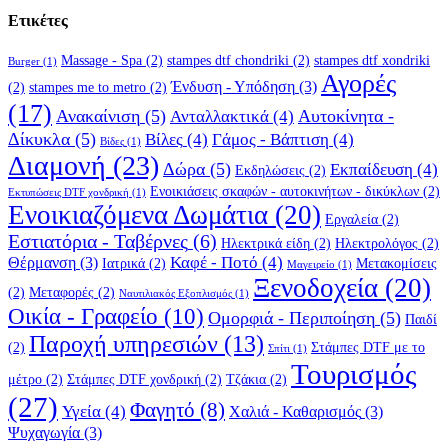
Ετικέτες
Massage - Spa
(2)
stampes dtf chondriki
(2)
stampes dtf xondriki
Burger
(1)
Αγορές
Ένδυση - Υπόδηση
(3)
(2)
stampes me to metro
(2)
(17)
Ανακαίνιση
(5)
Αυτοκίνητα -
Ανταλλακτικά
(4)
Δίκυκλα
(5)
Βίλες
(4)
Γάμος - Βάπτιση
(4)
Βίδες
(1)
Διαμονή
(23)
Δώρα
(5)
Εκπαίδευση
(4)
Εκδηλώσεις
(2)
Ενοικιάσεις σκαφών - αυτοκινήτων - δικύκλων
(2)
Εκτυπώσεις DTF χονδρική
(1)
Ενοικιαζόμενα Δωμάτια
(20)
Εργαλεία
(2)
Εστιατόρια - Ταβέρνες
(6)
Ηλεκτρικά είδη
(2)
Ηλεκτρολόγος
(2)
Καφέ - Ποτό
(4)
Θέρμανση
(3)
Ιατρικά
(2)
Μετακομίσεις
Μαγειρείο
(1)
Ξενοδοχεία
(20)
(2)
Μεταφορές
(2)
Ναυτιλιακός Εξοπλισμός
(1)
Οικία - Γραφείο
(10)
Ομορφιά - Περιποίηση
(5)
Παιδί
Παροχή υπηρεσιών
(13)
(2)
Στάμπες DTF με το
Σπίτι
(1)
Τουρισμός
μέτρο
(2)
Στάμπες DTF χονδρική
(2)
Τζάκια
(2)
(27)
Φαγητό
(8)
Υγεία
(4)
Χαλιά - Καθαρισμός
(3)
Ψυχαγωγία
(3)