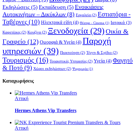
Ενοικιάσεις
Εκδηλώσεις
(5)
Εκπαίδευση
(5)
Εστιατόρια -
Αυτοκινήτων – Δικύκλων
(8)
Εργαλεία
(2)
Ταβέρνες
(10)
Ηλεκτρικά είδη
(4)
Ιατρικά
(3)
Θέατρο - Cinema
(1)
Ξενοδοχεία
(29)
Οικία &
Καφετέριες
(2)
Κουζίνα
(2)
Παροχή
Γραφείο
(12)
Ομορφιά & Υγεία
(4)
υπηρεσιών
(39)
Περιποίηση
(2)
Τέχνη & Σχέδιο
(2)
Τουρισμός
(16)
Φαγητό
Υγεία
(4)
Τουριστικές Υπηρεσίες
(2)
& Ποτό
(9)
Χώροι εκδηλώσεων
(2)
Ψυχαγωγία
(1)
Καταχωρήσεις
Αττική
Hermes Athens Vip Transfers
Αττική