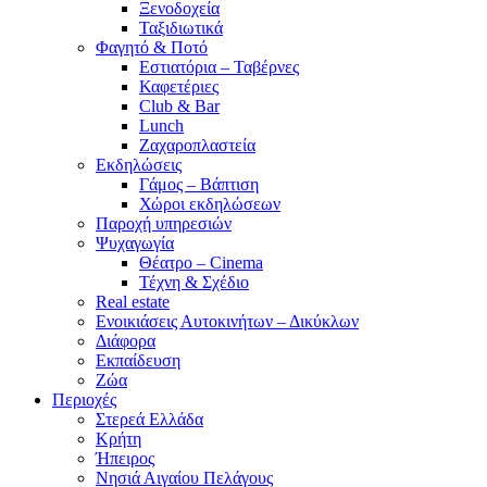
Ξενοδοχεία
Ταξιδιωτικά
Φαγητό & Ποτό
Εστιατόρια – Ταβέρνες
Καφετέριες
Club & Bar
Lunch
Ζαχαροπλαστεία
Εκδηλώσεις
Γάμος – Βάπτιση
Χώροι εκδηλώσεων
Παροχή υπηρεσιών
Ψυχαγωγία
Θέατρο – Cinema
Τέχνη & Σχέδιο
Real estate
Ενοικιάσεις Αυτοκινήτων – Δικύκλων
Διάφορα
Εκπαίδευση
Ζώα
Περιοχές
Στερεά Ελλάδα
Κρήτη
Ήπειρος
Νησιά Αιγαίου Πελάγους