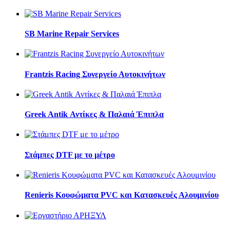
SB Marine Repair Services
Frantzis Racing Συνεργείο Αυτοκινήτων
Greek Antik Αντίκες & Παλαιά Έπιπλα
Στάμπες DTF με το μέτρο
Renieris Κουφώματα PVC και Κατασκευές Αλουμινίου