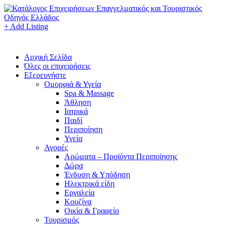
+ Add Listing
Αρχική Σελίδα
Όλες οι επιχειρήσεις
Εξερευνήστε
Ομορφιά & Υγεία
Spa & Massage
Άθληση
Ιατρικά
Παιδί
Περιποίηση
Υγεία
Αγορές
Αρώματα – Προϊόντα Περιποίησης
Δώρα
Ένδυση & Υπόδηση
Ηλεκτρικά είδη
Εργαλεία
Κουζίνα
Οικία & Γραφείο
Τουρισμός