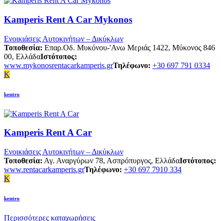
Kamperis Rent A Car Mykonos
Ενοικιάσεις Αυτοκινήτων – Δικύκλων
Τοποθεσία:
Επαρ.Οδ. Μυκόνου-'Ανω Μεριάς 1422, Μύκονος 846
00, Ελλάδα
Ιστότοπος:
www.mykonosrentacarkamperis.gr
Τηλέφωνο:
+30 697 791 0334
K
kentro
Kamperis Rent A Car
Ενοικιάσεις Αυτοκινήτων – Δικύκλων
Τοποθεσία:
Αγ. Αναργύρων 78, Ασπρόπυργος, Ελλάδα
Ιστότοπος:
www.rentacarkamperis.gr
Τηλέφωνο:
+30 697 7910 334
K
kentro
Περισσότερες καταχωρήσεις