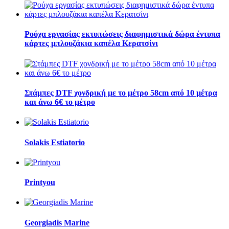
Ρούχα εργασίας εκτυπώσεις διαφημιστικά δώρα έντυπα
κάρτες μπλουζάκια καπέλα Κερατσίνι
Στάμπες DTF χονδρική με το μέτρο 58cm από 10 μέτρα
και άνω 6€ το μέτρο
Solakis Estiatorio
Printyou
Georgiadis Marine