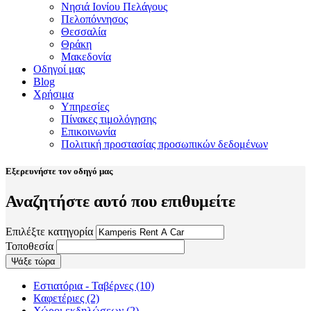
Νησιά Ιονίου Πελάγους
Πελοπόννησος
Θεσσαλία
Θράκη
Μακεδονία
Οδηγοί μας
Blog
Χρήσιμα
Υπηρεσίες
Πίνακες τιμολόγησης
Επικοινωνία
Πολιτική προστασίας προσωπικών δεδομένων
Εξερευνήστε τον οδηγό μας
Αναζητήστε αυτό που επιθυμείτε
Επιλέξτε κατηγορία
Τοποθεσία
Εστιατόρια - Ταβέρνες
(10)
Καφετέριες
(2)
Χώροι εκδηλώσεων
(2)