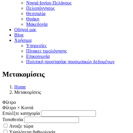
Νησιά Ιονίου Πελάγους
Πελοπόννησος
Θεσσαλία
Θράκη
Μακεδονία
Οδηγοί μας
Blog
Χρήσιμα
Υπηρεσίες
Πίνακες τιμολόγησης
Επικοινωνία
Πολιτική προστασίας προσωπικών δεδομένων
Μετακομίσεις
Home
Μετακομίσεις
Φίλτρο
Φίλτρο
×
Κοντά
Επιλέξτε κατηγορία
Τοποθεσία
Ανοιξε τώρα
Υψηλότερη βαθμολογία