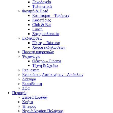
Ξενοδοχεία
Ταξιδιωτικά
Φαγητό & Ποτό
Εστιατόρια – Ταβέρνες
Καφετέριες
Club & Bar
Lunch
Ζαχαροπλαστεία
Εκδηλώσεις
Γάμος – Βάπτιση
Χώροι εκδηλώσεων
Παροχή υπηρεσιών
Ψυχαγωγία
Θέατρο – Cinema
Τέχνη & Σχέδιο
Real estate
Ενοικιάσεις Αυτοκινήτων – Δικύκλων
Διάφορα
Εκπαίδευση
Ζώα
Περιοχές
Στερεά Ελλάδα
Κρήτη
Ήπειρος
Νησιά Αιγαίου Πελάγους