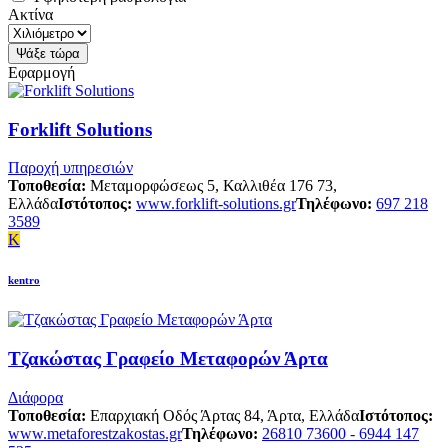
Ακτίνα
Εφαρμογή
Forklift Solutions
Παροχή υπηρεσιών
Τοποθεσία:
Μεταμορφώσεως 5, Καλλιθέα 176 73,
Ελλάδα
Ιστότοπος:
www.forklift-solutions.gr
Τηλέφωνο:
697 218
3589
K
kentro
Τζακώστας Γραφείο Μεταφορών Άρτα
Διάφορα
Τοποθεσία:
Επαρχιακή Οδός Άρτας 84, Άρτα, Ελλάδα
Ιστότοπος:
www.metaforestzakostas.gr
Τηλέφωνο:
26810 73600 - 6944 147