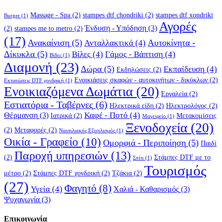
Massage - Spa
(2)
stampes dtf chondriki
(2)
stampes dtf xondriki
Burger
(1)
Αγορές
Ένδυση - Υπόδηση
(3)
(2)
stampes me to metro
(2)
(17)
Ανακαίνιση
(5)
Αυτοκίνητα -
Ανταλλακτικά
(4)
Δίκυκλα
(5)
Βίλες
(4)
Γάμος - Βάπτιση
(4)
Βίδες
(1)
Διαμονή
(23)
Δώρα
(5)
Εκπαίδευση
(4)
Εκδηλώσεις
(2)
Ενοικιάσεις σκαφών - αυτοκινήτων - δικύκλων
(2)
Εκτυπώσεις DTF χονδρική
(1)
Ενοικιαζόμενα Δωμάτια
(20)
Εργαλεία
(2)
Εστιατόρια - Ταβέρνες
(6)
Ηλεκτρικά είδη
(2)
Ηλεκτρολόγος
(2)
Καφέ - Ποτό
(4)
Θέρμανση
(3)
Ιατρικά
(2)
Μετακομίσεις
Μαγειρείο
(1)
Ξενοδοχεία
(20)
(2)
Μεταφορές
(2)
Ναυτιλιακός Εξοπλισμός
(1)
Οικία - Γραφείο
(10)
Ομορφιά - Περιποίηση
(5)
Παιδί
Παροχή υπηρεσιών
(13)
(2)
Στάμπες DTF με το
Σπίτι
(1)
Τουρισμός
μέτρο
(2)
Στάμπες DTF χονδρική
(2)
Τζάκια
(2)
(27)
Φαγητό
(8)
Υγεία
(4)
Χαλιά - Καθαρισμός
(3)
Ψυχαγωγία
(3)
Επικοινωνία