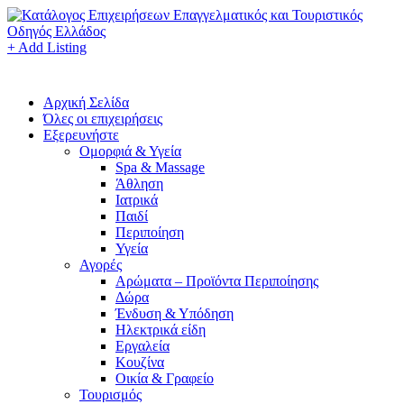
+ Add Listing
Αρχική Σελίδα
Όλες οι επιχειρήσεις
Εξερευνήστε
Ομορφιά & Υγεία
Spa & Massage
Άθληση
Ιατρικά
Παιδί
Περιποίηση
Υγεία
Αγορές
Αρώματα – Προϊόντα Περιποίησης
Δώρα
Ένδυση & Υπόδηση
Ηλεκτρικά είδη
Εργαλεία
Κουζίνα
Οικία & Γραφείο
Τουρισμός