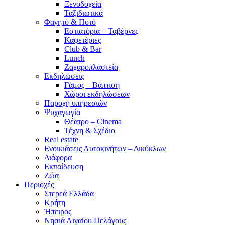
Ξενοδοχεία
Ταξιδιωτικά
Φαγητό & Ποτό
Εστιατόρια – Ταβέρνες
Καφετέριες
Club & Bar
Lunch
Ζαχαροπλαστεία
Εκδηλώσεις
Γάμος – Βάπτιση
Χώροι εκδηλώσεων
Παροχή υπηρεσιών
Ψυχαγωγία
Θέατρο – Cinema
Τέχνη & Σχέδιο
Real estate
Ενοικιάσεις Αυτοκινήτων – Δικύκλων
Διάφορα
Εκπαίδευση
Ζώα
Περιοχές
Στερεά Ελλάδα
Κρήτη
Ήπειρος
Νησιά Αιγαίου Πελάγους