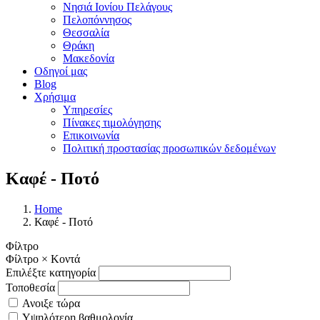
Νησιά Ιονίου Πελάγους
Πελοπόννησος
Θεσσαλία
Θράκη
Μακεδονία
Οδηγοί μας
Blog
Χρήσιμα
Υπηρεσίες
Πίνακες τιμολόγησης
Επικοινωνία
Πολιτική προστασίας προσωπικών δεδομένων
Καφέ - Ποτό
Home
Καφέ - Ποτό
Φίλτρο
Φίλτρο
×
Κοντά
Επιλέξτε κατηγορία
Τοποθεσία
Ανοιξε τώρα
Υψηλότερη βαθμολογία