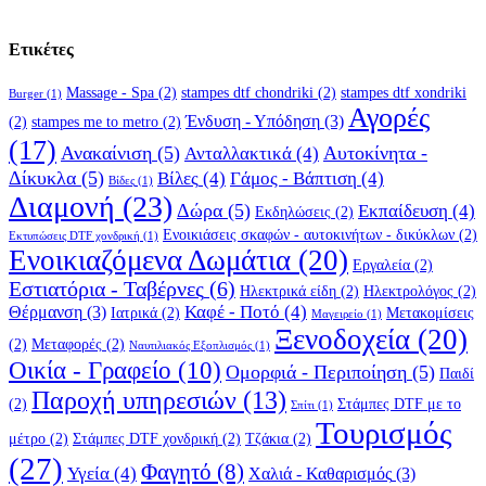
Ετικέτες
Massage - Spa
(2)
stampes dtf chondriki
(2)
stampes dtf xondriki
Burger
(1)
Αγορές
Ένδυση - Υπόδηση
(3)
(2)
stampes me to metro
(2)
(17)
Ανακαίνιση
(5)
Αυτοκίνητα -
Ανταλλακτικά
(4)
Δίκυκλα
(5)
Βίλες
(4)
Γάμος - Βάπτιση
(4)
Βίδες
(1)
Διαμονή
(23)
Δώρα
(5)
Εκπαίδευση
(4)
Εκδηλώσεις
(2)
Ενοικιάσεις σκαφών - αυτοκινήτων - δικύκλων
(2)
Εκτυπώσεις DTF χονδρική
(1)
Ενοικιαζόμενα Δωμάτια
(20)
Εργαλεία
(2)
Εστιατόρια - Ταβέρνες
(6)
Ηλεκτρικά είδη
(2)
Ηλεκτρολόγος
(2)
Καφέ - Ποτό
(4)
Θέρμανση
(3)
Ιατρικά
(2)
Μετακομίσεις
Μαγειρείο
(1)
Ξενοδοχεία
(20)
(2)
Μεταφορές
(2)
Ναυτιλιακός Εξοπλισμός
(1)
Οικία - Γραφείο
(10)
Ομορφιά - Περιποίηση
(5)
Παιδί
Παροχή υπηρεσιών
(13)
(2)
Στάμπες DTF με το
Σπίτι
(1)
Τουρισμός
μέτρο
(2)
Στάμπες DTF χονδρική
(2)
Τζάκια
(2)
(27)
Φαγητό
(8)
Υγεία
(4)
Χαλιά - Καθαρισμός
(3)