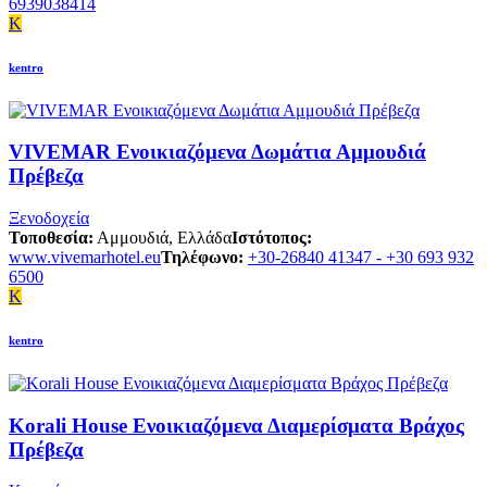
6939038414
K
kentro
VIVEMAR Ενοικιαζόμενα Δωμάτια Αμμουδιά
Πρέβεζα
Ξενοδοχεία
Τοποθεσία:
Αμμουδιά, Ελλάδα
Ιστότοπος:
www.vivemarhotel.eu
Τηλέφωνο:
+30-26840 41347 - +30 693 932
6500
K
kentro
Korali House Ενοικιαζόμενα Διαμερίσματα Βράχος
Πρέβεζα