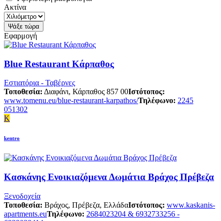
Ακτίνα
Εφαρμογή
Blue Restaurant Κάρπαθος
Εστιατόρια - Ταβέρνες
Τοποθεσία:
Διαφάνι, Κάρπαθος 857 00
Ιστότοπος:
www.tomenu.eu/blue-restaurant-karpathos/
Τηλέφωνο:
2245
051302
K
kentro
Κασκάνης Ενοικιαζόμενα Δωμάτια Βράχος Πρέβεζα
Ξενοδοχεία
Τοποθεσία:
Βράχος, Πρέβεζα, Ελλάδα
Ιστότοπος:
www.kaskanis-
apartments.eu
Τηλέφωνο:
2684023204 & 6932733256 -