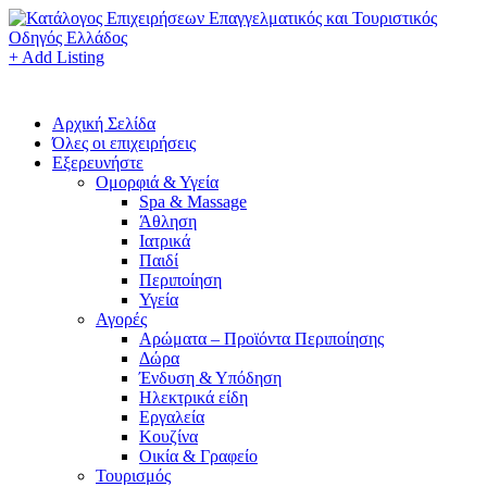
+ Add Listing
Αρχική Σελίδα
Όλες οι επιχειρήσεις
Εξερευνήστε
Ομορφιά & Υγεία
Spa & Massage
Άθληση
Ιατρικά
Παιδί
Περιποίηση
Υγεία
Αγορές
Αρώματα – Προϊόντα Περιποίησης
Δώρα
Ένδυση & Υπόδηση
Ηλεκτρικά είδη
Εργαλεία
Κουζίνα
Οικία & Γραφείο
Τουρισμός