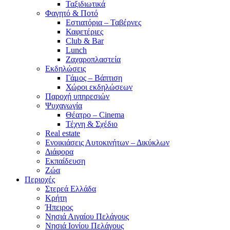
Ταξιδιωτικά
Φαγητό & Ποτό
Εστιατόρια – Ταβέρνες
Καφετέριες
Club & Bar
Lunch
Ζαχαροπλαστεία
Εκδηλώσεις
Γάμος – Βάπτιση
Χώροι εκδηλώσεων
Παροχή υπηρεσιών
Ψυχαγωγία
Θέατρο – Cinema
Τέχνη & Σχέδιο
Real estate
Ενοικιάσεις Αυτοκινήτων – Δικύκλων
Διάφορα
Εκπαίδευση
Ζώα
Περιοχές
Στερεά Ελλάδα
Κρήτη
Ήπειρος
Νησιά Αιγαίου Πελάγους
Νησιά Ιονίου Πελάγους