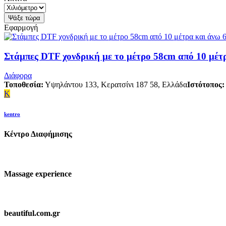
Εφαρμογή
Στάμπες DTF χονδρική με το μέτρο 58cm από 10 μέτρ
Διάφορα
Τοποθεσία:
Υψηλάντου 133, Κερατσίνι 187 58, Ελλάδα
Ιστότοπος:
K
kentro
Κέντρο Διαφήμισης
Massage experience
beautiful.com.gr