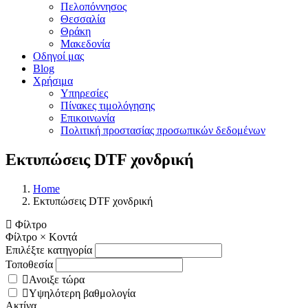
Πελοπόννησος
Θεσσαλία
Θράκη
Μακεδονία
Οδηγοί μας
Blog
Χρήσιμα
Υπηρεσίες
Πίνακες τιμολόγησης
Επικοινωνία
Πολιτική προστασίας προσωπικών δεδομένων
Εκτυπώσεις DTF χονδρική
Home
Εκτυπώσεις DTF χονδρική
Φίλτρο
Φίλτρο
×
Κοντά
Επιλέξτε κατηγορία
Τοποθεσία
Ανοιξε τώρα
Υψηλότερη βαθμολογία
Ακτίνα