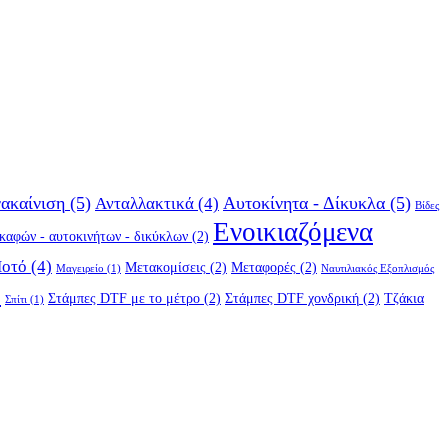
ακαίνιση
(5)
Αυτοκίνητα - Δίκυκλα
(5)
Ανταλλακτικά
(4)
Βίδες
Ενοικιαζόμενα
σκαφών - αυτοκινήτων - δικύκλων
(2)
Ποτό
(4)
Μετακομίσεις
(2)
Μεταφορές
(2)
Μαγειρείο
(1)
Ναυτιλιακός Εξοπλισμός
)
Στάμπες DTF με το μέτρο
(2)
Στάμπες DTF χονδρική
(2)
Τζάκια
Σπίτι
(1)