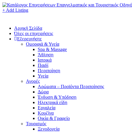
+ Add Listing
Αρχική Σελίδα
Όλες οι επιχειρήσεις
Εξερευνήστε
Ομορφιά & Υγεία
Spa & Massage
Άθληση
Ιατρικά
Παιδί
Περιποίηση
Υγεία
Αγορές
Αρώματα – Προϊόντα Περιποίησης
Δώρα
Ένδυση & Υπόδηση
Ηλεκτρικά είδη
Εργαλεία
Κουζίνα
Οικία & Γραφείο
Τουρισμός
Ξενοδοχεία