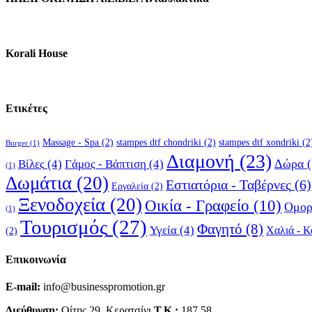
Korali House
Ετικέτες
Massage - Spa
(2)
stampes dtf chondriki
(2)
stampes dtf xondriki
(2
Burger
(1)
Διαμονή
(23)
Δώρα
(
Βίλες
(4)
Γάμος - Βάπτιση
(4)
(1)
Δωμάτια
(20)
Εστιατόρια - Ταβέρνες
(6)
Εργαλεία
(2)
Ξενοδοχεία
(20)
Οικία - Γραφείο
(10)
Ομορ
(1)
Τουρισμός
(27)
Φαγητό
(8)
Υγεία
(4)
Χαλιά - Κ
(2)
Επικοινωνία
E-mail:
info@businesspromotion.gr
Διεύθυνση:
Οίτης 29, Κερατσίνι
Τ.Κ.:
187 58