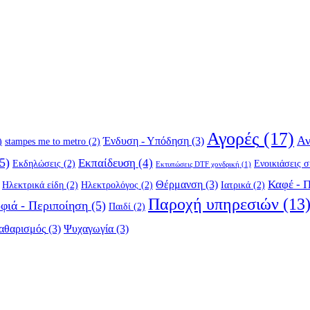
Αγορές
(17)
Αν
Ένδυση - Υπόδηση
(3)
)
stampes me to metro
(2)
5)
Εκπαίδευση
(4)
Εκδηλώσεις
(2)
Ενοικιάσεις 
Εκτυπώσεις DTF χονδρική
(1)
Καφέ - 
Θέρμανση
(3)
Ηλεκτρικά είδη
(2)
Ηλεκτρολόγος
(2)
Ιατρικά
(2)
Παροχή υπηρεσιών
(13
φιά - Περιποίηση
(5)
Παιδί
(2)
αθαρισμός
(3)
Ψυχαγωγία
(3)