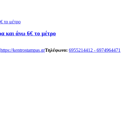
α και άνω 6€ το μέτρο
https://kentrostampas.gr
Τηλέφωνο:
6955214412 - 6974964471