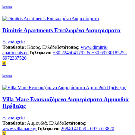
kentro
Dimitris Apartments Επιπλωμένα Διαμερίσματα
Ξενοδοχεία
Τοποθεσία:
Κάσος, Ελλάδα
Ιστότοπος:
www.dimitris-
apartments.eu
Τηλέφωνο:
+30 2245041792 & +30 6973018525 -
6972337520
K
kentro
Villa Mare Ενοικιαζόμενα Διαμερίσματα Αμμουδιά
Πρέβεζας
Ξενοδοχεία
Τοποθεσία:
Αμμουδιά, Ελλάδα
Ιστότοπος:
www.villamare.gr
Τηλέφωνο:
26840 41059 - 6975523820
K