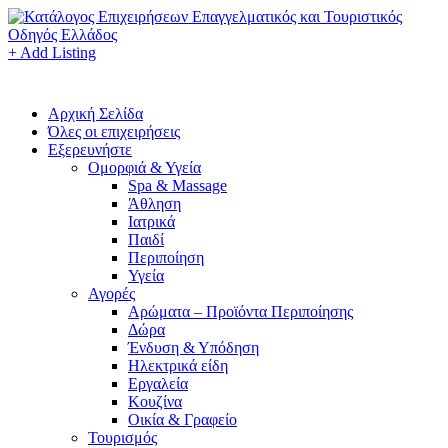
+ Add Listing
Αρχική Σελίδα
Όλες οι επιχειρήσεις
Εξερευνήστε
Ομορφιά & Υγεία
Spa & Massage
Άθληση
Ιατρικά
Παιδί
Περιποίηση
Υγεία
Αγορές
Αρώματα – Προϊόντα Περιποίησης
Δώρα
Ένδυση & Υπόδηση
Ηλεκτρικά είδη
Εργαλεία
Κουζίνα
Οικία & Γραφείο
Τουρισμός