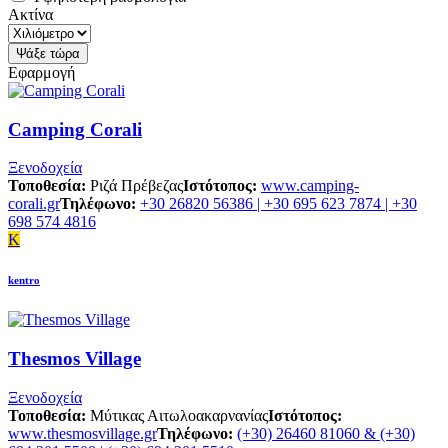
Ακτίνα
Εφαρμογή
Camping Corali
Ξενοδοχεία
Τοποθεσία:
Ριζά Πρέβεζας
Ιστότοπος:
www.camping-
corali.gr
Τηλέφωνο:
+30 26820 56386 | +30 695 623 7874 | +30
698 574 4816
K
kentro
Thesmos Village
Ξενοδοχεία
Τοποθεσία:
Μύτικας Αιτωλοακαρνανίας
Ιστότοπος:
www.thesmosvillage.gr
Τηλέφωνο:
(+30) 26460 81060 & (+30)