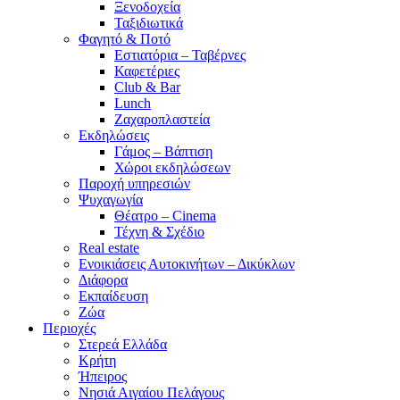
Ξενοδοχεία
Ταξιδιωτικά
Φαγητό & Ποτό
Εστιατόρια – Ταβέρνες
Καφετέριες
Club & Bar
Lunch
Ζαχαροπλαστεία
Εκδηλώσεις
Γάμος – Βάπτιση
Χώροι εκδηλώσεων
Παροχή υπηρεσιών
Ψυχαγωγία
Θέατρο – Cinema
Τέχνη & Σχέδιο
Real estate
Ενοικιάσεις Αυτοκινήτων – Δικύκλων
Διάφορα
Εκπαίδευση
Ζώα
Περιοχές
Στερεά Ελλάδα
Κρήτη
Ήπειρος
Νησιά Αιγαίου Πελάγους