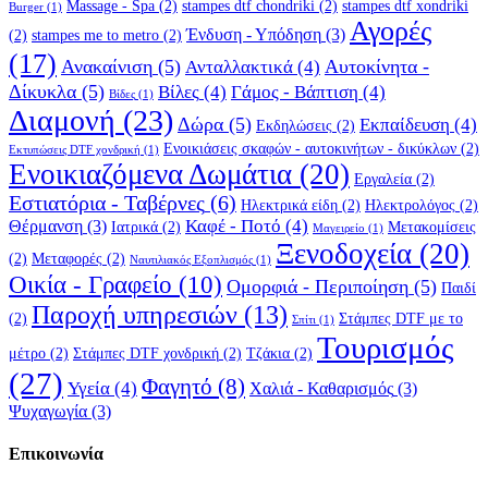
Massage - Spa
(2)
stampes dtf chondriki
(2)
stampes dtf xondriki
Burger
(1)
Αγορές
Ένδυση - Υπόδηση
(3)
(2)
stampes me to metro
(2)
(17)
Ανακαίνιση
(5)
Αυτοκίνητα -
Ανταλλακτικά
(4)
Δίκυκλα
(5)
Βίλες
(4)
Γάμος - Βάπτιση
(4)
Βίδες
(1)
Διαμονή
(23)
Δώρα
(5)
Εκπαίδευση
(4)
Εκδηλώσεις
(2)
Ενοικιάσεις σκαφών - αυτοκινήτων - δικύκλων
(2)
Εκτυπώσεις DTF χονδρική
(1)
Ενοικιαζόμενα Δωμάτια
(20)
Εργαλεία
(2)
Εστιατόρια - Ταβέρνες
(6)
Ηλεκτρικά είδη
(2)
Ηλεκτρολόγος
(2)
Καφέ - Ποτό
(4)
Θέρμανση
(3)
Ιατρικά
(2)
Μετακομίσεις
Μαγειρείο
(1)
Ξενοδοχεία
(20)
(2)
Μεταφορές
(2)
Ναυτιλιακός Εξοπλισμός
(1)
Οικία - Γραφείο
(10)
Ομορφιά - Περιποίηση
(5)
Παιδί
Παροχή υπηρεσιών
(13)
(2)
Στάμπες DTF με το
Σπίτι
(1)
Τουρισμός
μέτρο
(2)
Στάμπες DTF χονδρική
(2)
Τζάκια
(2)
(27)
Φαγητό
(8)
Υγεία
(4)
Χαλιά - Καθαρισμός
(3)
Ψυχαγωγία
(3)
Επικοινωνία