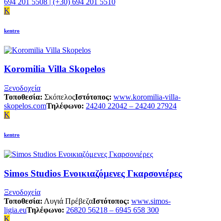
694 201 5508 | (+30) 694 201 5510
K
kentro
Koromilia Villa Skopelos
Ξενοδοχεία
Τοποθεσία:
Σκόπελος
Ιστότοπος:
www.koromilia-villa-
skopelos.com
Τηλέφωνο:
24240 22042 – 24240 27924
K
kentro
Simos Studios Ενοικιαζόμενες Γκαρσονιέρες
Ξενοδοχεία
Τοποθεσία:
Λυγιά Πρέβεζα
Ιστότοπος:
www.simos-
ligia.eu
Τηλέφωνο:
26820 56218 – 6945 658 300
K