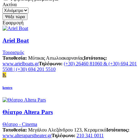
Ακτίνα
Εφαρμογή
Ariel Boat
Τουρισμός
Τοποθεσία:
Μύτικας Αιτωλοακαρνανίας
Ιστότοπος:
www.arielboats.gr
Τηλέφωνο:
(+30) 26460 81060 & (+30) 694 201
5508 | (+30) 694 201 5510
K
kentro
Θέατρο Altera Pars
Θέατρο - Cinema
Τοποθεσία:
Μεγάλου Αλεξάνδρου 123, Κεραμεικό
Ιστότοπος:
www.alteraparstheater.gr
Τηλέφωνο:
210 341 0011