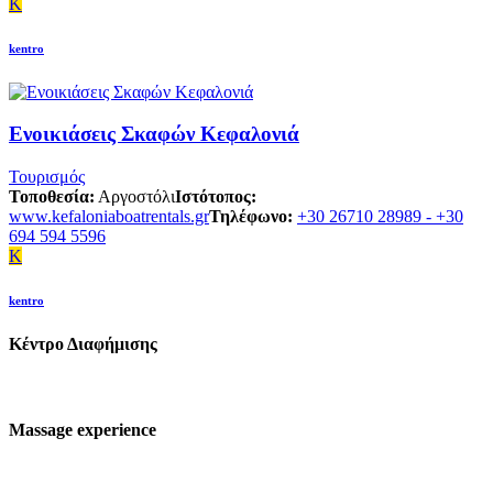
K
kentro
Ενοικιάσεις Σκαφών Κεφαλονιά
Τουρισμός
Τοποθεσία:
Αργοστόλι
Ιστότοπος:
www.kefaloniaboatrentals.gr
Τηλέφωνο:
+30 26710 28989 - +30
694 594 5596
K
kentro
Κέντρο Διαφήμισης
Massage experience