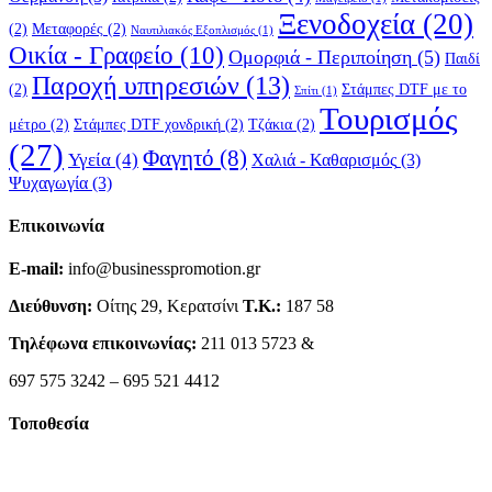
Ξενοδοχεία
(20)
(2)
Μεταφορές
(2)
Ναυτιλιακός Εξοπλισμός
(1)
Οικία - Γραφείο
(10)
Ομορφιά - Περιποίηση
(5)
Παιδί
Παροχή υπηρεσιών
(13)
(2)
Στάμπες DTF με το
Σπίτι
(1)
Τουρισμός
μέτρο
(2)
Στάμπες DTF χονδρική
(2)
Τζάκια
(2)
(27)
Φαγητό
(8)
Υγεία
(4)
Χαλιά - Καθαρισμός
(3)
Ψυχαγωγία
(3)
Επικοινωνία
E-mail:
info@businesspromotion.gr
Διεύθυνση:
Οίτης 29, Κερατσίνι
Τ.Κ.:
187 58
Τηλέφωνα επικοινωνίας:
211 013 5723 &
697 575 3242 – 695 521 4412
Τοποθεσία