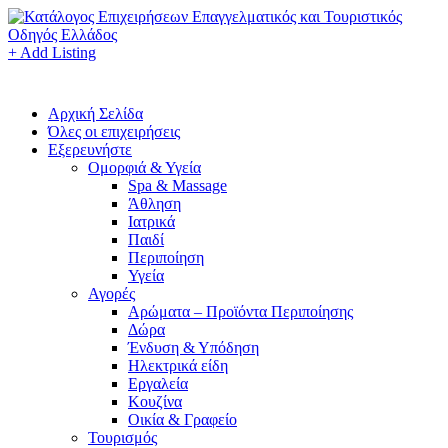
+ Add Listing
Αρχική Σελίδα
Όλες οι επιχειρήσεις
Εξερευνήστε
Ομορφιά & Υγεία
Spa & Massage
Άθληση
Ιατρικά
Παιδί
Περιποίηση
Υγεία
Αγορές
Αρώματα – Προϊόντα Περιποίησης
Δώρα
Ένδυση & Υπόδηση
Ηλεκτρικά είδη
Εργαλεία
Κουζίνα
Οικία & Γραφείο
Τουρισμός