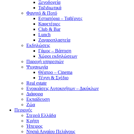
Ξενοδοχεία
Ταξιδιωτικά
Φαγητό & Ποτό
Εστιατόρια – Ταβέρνες
Καφετέριες
Club & Bar
Lunch
Ζαχαροπλαστεία
Εκδηλώσεις
Γάμος – Βάπτιση
Χώροι εκδηλώσεων
Παροχή υπηρεσιών
Ψυχαγωγία
Θέατρο – Cinema
Τέχνη & Σχέδιο
Real estate
Ενοικιάσεις Αυτοκινήτων – Δικύκλων
Διάφορα
Εκπαίδευση
Ζώα
Περιοχές
Στερεά Ελλάδα
Κρήτη
Ήπειρος
Νησιά Αιγαίου Πελάγους