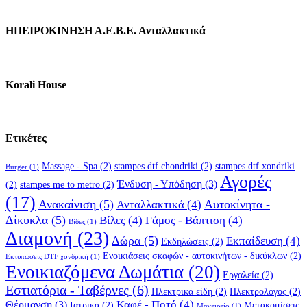
ΗΠΕΙΡΟΚΙΝΗΣΗ Α.Ε.Β.Ε. Ανταλλακτικά
Korali House
Ετικέτες
Massage - Spa
(2)
stampes dtf chondriki
(2)
stampes dtf xondriki
Burger
(1)
Αγορές
Ένδυση - Υπόδηση
(3)
(2)
stampes me to metro
(2)
(17)
Ανακαίνιση
(5)
Αυτοκίνητα -
Ανταλλακτικά
(4)
Δίκυκλα
(5)
Βίλες
(4)
Γάμος - Βάπτιση
(4)
Βίδες
(1)
Διαμονή
(23)
Δώρα
(5)
Εκπαίδευση
(4)
Εκδηλώσεις
(2)
Ενοικιάσεις σκαφών - αυτοκινήτων - δικύκλων
(2)
Εκτυπώσεις DTF χονδρική
(1)
Ενοικιαζόμενα Δωμάτια
(20)
Εργαλεία
(2)
Εστιατόρια - Ταβέρνες
(6)
Ηλεκτρικά είδη
(2)
Ηλεκτρολόγος
(2)
Καφέ - Ποτό
(4)
Θέρμανση
(3)
Ιατρικά
(2)
Μετακομίσεις
Μαγειρείο
(1)