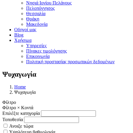
Νησιά Ιονίου Πελάγους
Πελοπόννησος
Θεσσαλία
Θράκη
Μακεδονία
Οδηγοί μας
Blog
Χρήσιμα
Υπηρεσίες
Πίνακες τιμολόγησης
Επικοινωνία
Πολιτική προστασίας προσωπικών δεδομένων
Ψυχαγωγία
Home
Ψυχαγωγία
Φίλτρο
Φίλτρο
×
Κοντά
Επιλέξτε κατηγορία
Τοποθεσία
Ανοιξε τώρα
Υψηλότερη βαθμολογία