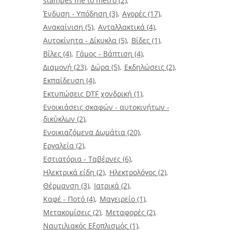
stampes me to metro
(2)
Ένδυση - Υπόδηση
(3)
Αγορές
(17)
Ανακαίνιση
(5)
Ανταλλακτικά
(4)
Αυτοκίνητα - Δίκυκλα
(5)
Βίδες
(1)
Βίλες
(4)
Γάμος - Βάπτιση
(4)
Διαμονή
(23)
Δώρα
(5)
Εκδηλώσεις
(2)
Εκπαίδευση
(4)
Εκτυπώσεις DTF χονδρική
(1)
Ενοικιάσεις σκαφών - αυτοκινήτων -
δικύκλων
(2)
Ενοικιαζόμενα Δωμάτια
(20)
Εργαλεία
(2)
Εστιατόρια - Ταβέρνες
(6)
Ηλεκτρικά είδη
(2)
Ηλεκτρολόγος
(2)
Θέρμανση
(3)
Ιατρικά
(2)
Καφέ - Ποτό
(4)
Μαγειρείο
(1)
Μετακομίσεις
(2)
Μεταφορές
(2)
Ναυτιλιακός Εξοπλισμός
(1)