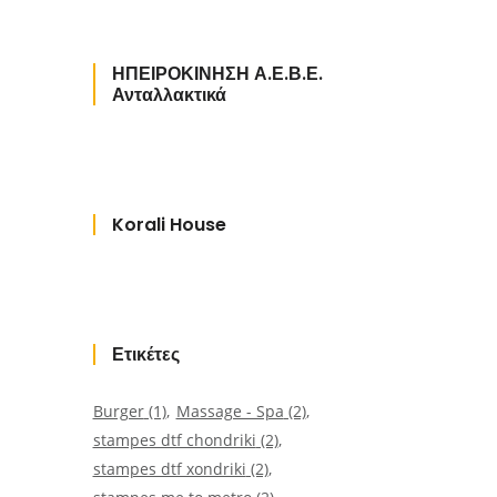
ΗΠΕΙΡΟΚΙΝΗΣΗ Α.Ε.Β.Ε.
Ανταλλακτικά
Korali House
Ετικέτες
Burger
(1)
Massage - Spa
(2)
stampes dtf chondriki
(2)
stampes dtf xondriki
(2)