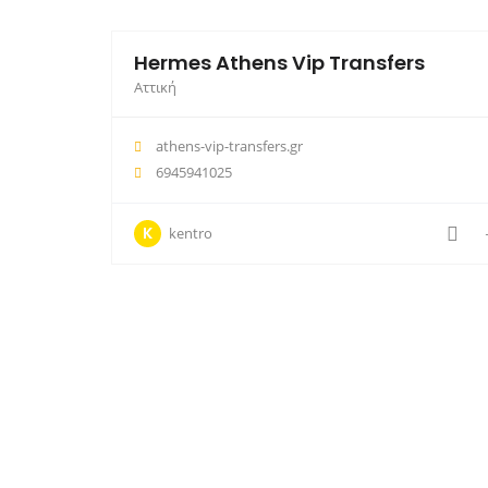
Hermes Athens Vip Transfers
Αττική
athens-vip-transfers.gr
6945941025
K
kentro