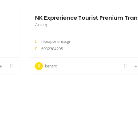
NK Exprerience Tourist Prenium Tran
Αττική
nkexperience.gr
6932304205
K
kentro