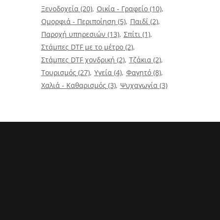
Ξενοδοχεία
(20)
Οικία - Γραφείο
(10)
Ομορφιά - Περιποίηση
(5)
Παιδί
(2)
Παροχή υπηρεσιών
(13)
Σπίτι
(1)
Στάμπες DTF με το μέτρο
(2)
Στάμπες DTF χονδρική
(2)
Τζάκια
(2)
Τουρισμός
(27)
Υγεία
(4)
Φαγητό
(8)
Χαλιά - Καθαρισμός
(3)
Ψυχαγωγία
(3)