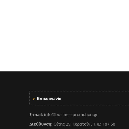
Επικοινωνία
E-mail:
info@businesspromotion.gr
Διεύθυνση:
Οίτης 29, Κερατσίνι
Τ.Κ.:
187 58