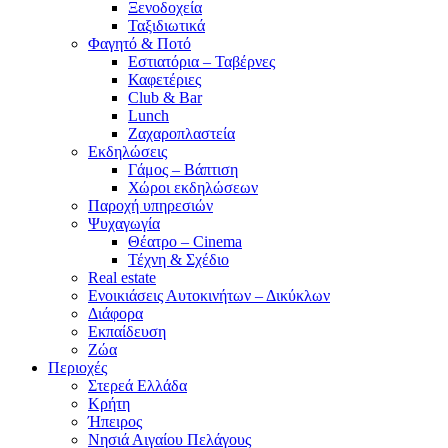
Ξενοδοχεία
Ταξιδιωτικά
Φαγητό & Ποτό
Εστιατόρια – Ταβέρνες
Καφετέριες
Club & Bar
Lunch
Ζαχαροπλαστεία
Εκδηλώσεις
Γάμος – Βάπτιση
Χώροι εκδηλώσεων
Παροχή υπηρεσιών
Ψυχαγωγία
Θέατρο – Cinema
Τέχνη & Σχέδιο
Real estate
Ενοικιάσεις Αυτοκινήτων – Δικύκλων
Διάφορα
Εκπαίδευση
Ζώα
Περιοχές
Στερεά Ελλάδα
Κρήτη
Ήπειρος
Νησιά Αιγαίου Πελάγους