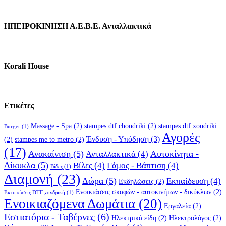
ΗΠΕΙΡΟΚΙΝΗΣΗ Α.Ε.Β.Ε. Ανταλλακτικά
Korali House
Ετικέτες
Massage - Spa
(2)
stampes dtf chondriki
(2)
stampes dtf xondriki
Burger
(1)
Αγορές
Ένδυση - Υπόδηση
(3)
(2)
stampes me to metro
(2)
(17)
Ανακαίνιση
(5)
Αυτοκίνητα -
Ανταλλακτικά
(4)
Δίκυκλα
(5)
Βίλες
(4)
Γάμος - Βάπτιση
(4)
Βίδες
(1)
Διαμονή
(23)
Δώρα
(5)
Εκπαίδευση
(4)
Εκδηλώσεις
(2)
Ενοικιάσεις σκαφών - αυτοκινήτων - δικύκλων
(2)
Εκτυπώσεις DTF χονδρική
(1)
Ενοικιαζόμενα Δωμάτια
(20)
Εργαλεία
(2)
Εστιατόρια - Ταβέρνες
(6)
Ηλεκτρικά είδη
(2)
Ηλεκτρολόγος
(2)