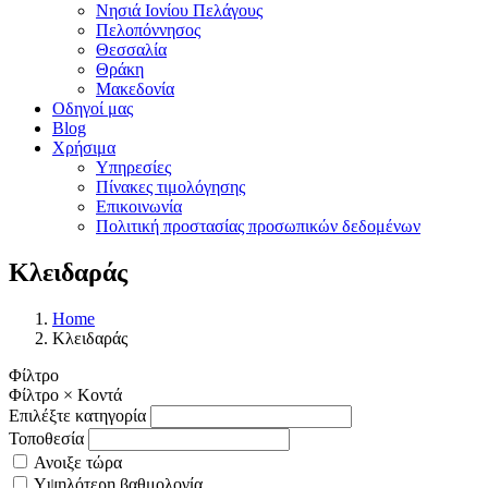
Νησιά Ιονίου Πελάγους
Πελοπόννησος
Θεσσαλία
Θράκη
Μακεδονία
Οδηγοί μας
Blog
Χρήσιμα
Υπηρεσίες
Πίνακες τιμολόγησης
Επικοινωνία
Πολιτική προστασίας προσωπικών δεδομένων
Κλειδαράς
Home
Κλειδαράς
Φίλτρο
Φίλτρο
×
Κοντά
Επιλέξτε κατηγορία
Τοποθεσία
Ανοιξε τώρα
Υψηλότερη βαθμολογία