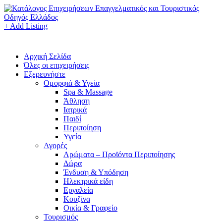
+ Add Listing
Αρχική Σελίδα
Όλες οι επιχειρήσεις
Εξερευνήστε
Ομορφιά & Υγεία
Spa & Massage
Άθληση
Ιατρικά
Παιδί
Περιποίηση
Υγεία
Αγορές
Αρώματα – Προϊόντα Περιποίησης
Δώρα
Ένδυση & Υπόδηση
Ηλεκτρικά είδη
Εργαλεία
Κουζίνα
Οικία & Γραφείο
Τουρισμός