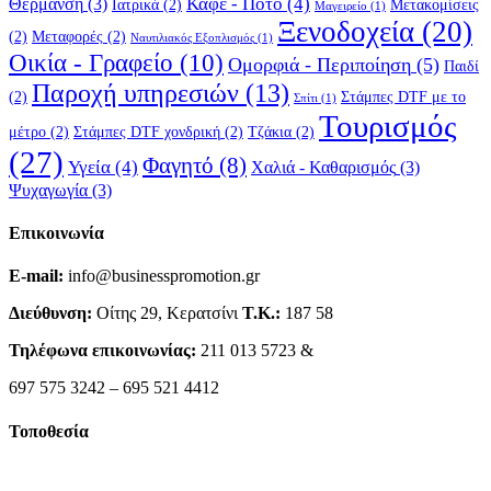
Καφέ - Ποτό
(4)
Θέρμανση
(3)
Ιατρικά
(2)
Μετακομίσεις
Μαγειρείο
(1)
Ξενοδοχεία
(20)
(2)
Μεταφορές
(2)
Ναυτιλιακός Εξοπλισμός
(1)
Οικία - Γραφείο
(10)
Ομορφιά - Περιποίηση
(5)
Παιδί
Παροχή υπηρεσιών
(13)
(2)
Στάμπες DTF με το
Σπίτι
(1)
Τουρισμός
μέτρο
(2)
Στάμπες DTF χονδρική
(2)
Τζάκια
(2)
(27)
Φαγητό
(8)
Υγεία
(4)
Χαλιά - Καθαρισμός
(3)
Ψυχαγωγία
(3)
Επικοινωνία
E-mail:
info@businesspromotion.gr
Διεύθυνση:
Οίτης 29, Κερατσίνι
Τ.Κ.:
187 58
Τηλέφωνα επικοινωνίας:
211 013 5723 &
697 575 3242 – 695 521 4412
Τοποθεσία