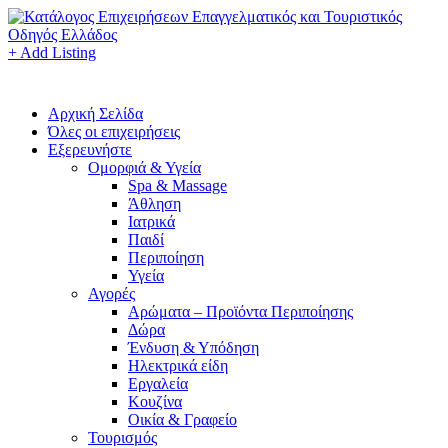
+ Add Listing
Αρχική Σελίδα
Όλες οι επιχειρήσεις
Εξερευνήστε
Ομορφιά & Υγεία
Spa & Massage
Άθληση
Ιατρικά
Παιδί
Περιποίηση
Υγεία
Αγορές
Αρώματα – Προϊόντα Περιποίησης
Δώρα
Ένδυση & Υπόδηση
Ηλεκτρικά είδη
Εργαλεία
Κουζίνα
Οικία & Γραφείο
Τουρισμός