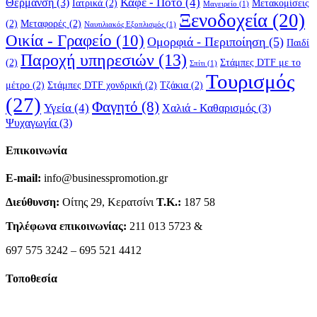
Καφέ - Ποτό
(4)
Θέρμανση
(3)
Ιατρικά
(2)
Μετακομίσεις
Μαγειρείο
(1)
Ξενοδοχεία
(20)
(2)
Μεταφορές
(2)
Ναυτιλιακός Εξοπλισμός
(1)
Οικία - Γραφείο
(10)
Ομορφιά - Περιποίηση
(5)
Παιδί
Παροχή υπηρεσιών
(13)
(2)
Στάμπες DTF με το
Σπίτι
(1)
Τουρισμός
μέτρο
(2)
Στάμπες DTF χονδρική
(2)
Τζάκια
(2)
(27)
Φαγητό
(8)
Υγεία
(4)
Χαλιά - Καθαρισμός
(3)
Ψυχαγωγία
(3)
Επικοινωνία
E-mail:
info@businesspromotion.gr
Διεύθυνση:
Οίτης 29, Κερατσίνι
Τ.Κ.:
187 58
Τηλέφωνα επικοινωνίας:
211 013 5723 &
697 575 3242 – 695 521 4412
Τοποθεσία