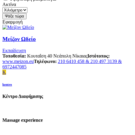
Ακτίνα
Εφαρμογή
Μείζον Ωδείο
Εκπαίδευση
Τοποθεσία:
Κουταΐση 40 Νεάπολη Νίκαιας
Ιστότοπος:
www.meizon.eu
Τηλέφωνο:
210 6410 458 & 210 497 3139 &
6972447085
K
kentro
Κέντρο Διαφήμισης
Massage experience