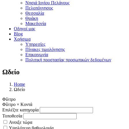
Νησιά Ιονίου Πελάγους
Πελοπόννησος
Θεσσαλία
Θράκη
Μακεδονία
Οδηγοί μας
Blog
Χρήσιμα
Υπηρεσίες
Πίνακες τιμολόγησης
Επικοινωνία
Πολιτική προστασίας προσωπικών δεδομένων
Ωδείο
Home
Ωδείο
Φίλτρο
Φίλτρο
×
Κοντά
Επιλέξτε κατηγορία
Τοποθεσία
Ανοιξε τώρα
Υψηλότερη βαθμολογία