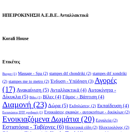
ΗΠΕΙΡΟΚΙΝΗΣΗ Α.Ε.Β.Ε. Ανταλλακτικά
Korali House
Ετικέτες
Massage - Spa
(2)
stampes dtf chondriki
(2)
stampes dtf xondriki
Burger
(1)
Αγορές
Ένδυση - Υπόδηση
(3)
(2)
stampes me to metro
(2)
(17)
Ανακαίνιση
(5)
Αυτοκίνητα -
Ανταλλακτικά
(4)
Δίκυκλα
(5)
Βίλες
(4)
Γάμος - Βάπτιση
(4)
Βίδες
(1)
Διαμονή
(23)
Δώρα
(5)
Εκπαίδευση
(4)
Εκδηλώσεις
(2)
Ενοικιάσεις σκαφών - αυτοκινήτων - δικύκλων
(2)
Εκτυπώσεις DTF χονδρική
(1)
Ενοικιαζόμενα Δωμάτια
(20)
Εργαλεία
(2)
Εστιατόρια - Ταβέρνες
(6)
Ηλεκτρικά είδη
(2)
Ηλεκτρολόγος
(2)