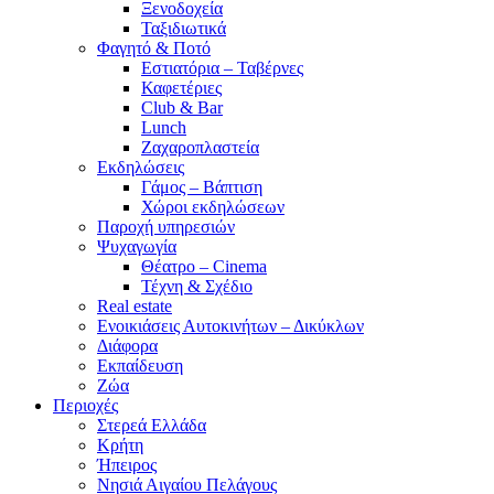
Ξενοδοχεία
Ταξιδιωτικά
Φαγητό & Ποτό
Εστιατόρια – Ταβέρνες
Καφετέριες
Club & Bar
Lunch
Ζαχαροπλαστεία
Εκδηλώσεις
Γάμος – Βάπτιση
Χώροι εκδηλώσεων
Παροχή υπηρεσιών
Ψυχαγωγία
Θέατρο – Cinema
Τέχνη & Σχέδιο
Real estate
Ενοικιάσεις Αυτοκινήτων – Δικύκλων
Διάφορα
Εκπαίδευση
Ζώα
Περιοχές
Στερεά Ελλάδα
Κρήτη
Ήπειρος
Νησιά Αιγαίου Πελάγους